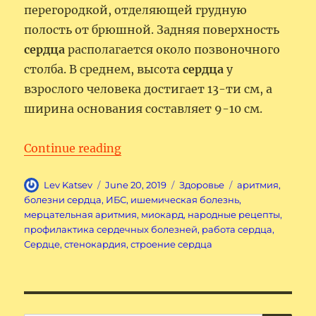
перегородкой, отделяющей грудную
полость от брюшной. Задняя поверхность
сердца
располагается около позвоночного
столба. В среднем, высота
сердца
у
взрослого человека достигает 13-ти см, а
ширина основания составляет 9-10 см.
“Сердце человека – мотор жизн
Continue reading
Author
Posted
Categories
Tags
Lev Katsev
June 20, 2019
Здоровье
аритмия
,
on
болезни сердца
,
ИБС
,
ишемическая болезнь
,
мерцательная аритмия
,
миокард
,
народные рецепты
,
профилактика сердечных болезней
,
работа сердца
,
Сердце
,
стенокардия
,
строение сердца