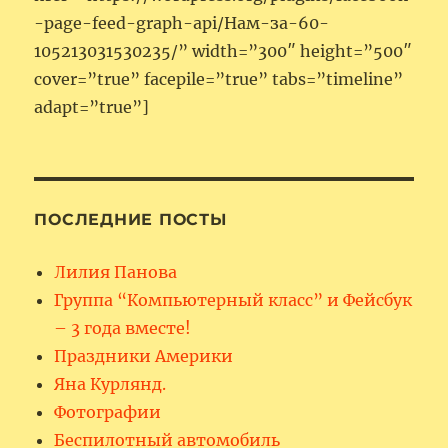
-page-feed-graph-api/Нам-за-60-
105213031530235/” width=”300″ height=”500″
cover=”true” facepile=”true” tabs=”timeline”
adapt=”true”]
ПОСЛЕДНИЕ ПОСТЫ
Лилия Панова
Группа “Компьютерный класс” и Фейсбук
– 3 года вместе!
Праздники Америки
Яна Курлянд.
Фотографии
Беспилотный автомобиль