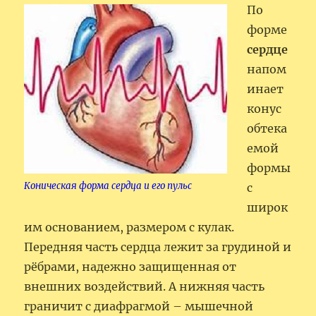
По
форме
сердце
напом
инает
конус
обтека
емой
формы
Коническая форма сердца и его пульс
с
широк
им основанием, размером с кулак.
Передняя часть сердца лежит за грудиной и
рёбрами, надежно защищенная от
внешних воздействий. А нижняя часть
граничит с диафрагмой – мышечной