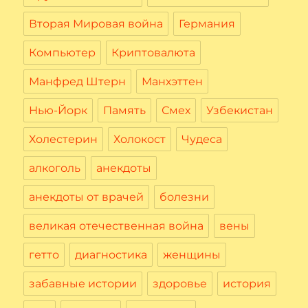
Вторая Мировая война
Германия
Компьютер
Криптовалюта
Манфред Штерн
Манхэттен
Нью-Йорк
Память
Смех
Узбекистан
Холестерин
Холокост
Чудеса
алкоголь
анекдоты
анекдоты от врачей
болезни
великая отечественная война
вены
гетто
диагностика
женщины
забавные истории
здоровье
история