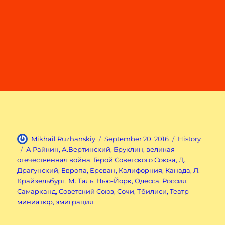
Author
Posted
Categories
Mikhail Ruzhanskiy
September 20, 2016
History
on
Tags
А Райкин
,
А.Вертинский
,
Бруклин
,
великая
отечественная война
,
Герой Советского Союза
,
Д.
Драгунский
,
Европа
,
Ереван
,
Калифорния
,
Канада
,
Л.
Крайзельбург
,
М. Таль
,
Нью-Йорк
,
Одесса
,
Россия
,
Самарканд
,
Советский Союз
,
Сочи
,
Тбилиси
,
Театр
миниатюр
,
эмиграция