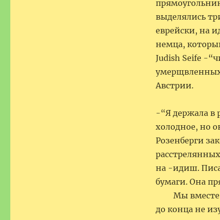
прямоугольник
выделялись три
еврейски, на и
немца, который
Judish Seife -“
умерщвленных 
Австрии.
-“Я держала в 
холодное, но о
Розенберги зак
расстрелянных 
на -идиш. Пис
бумаги.
Мы вместе пе
до конца не из