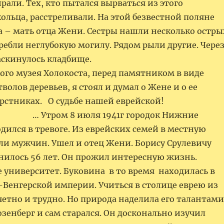
али. Тех, кто пытался вырваться из этого
ольца, расстреливали. На этой безвестной поляне
а – мать отца Жени. Сестры нашли несколько остры
ебли неглубокую могилу. Рядом рыли другие. Чере
аскинулось кладбище.
ого музея Холокоста, перед памятником в виде
волов деревьев, я стоял и думал о Жене и о ее
верстниках. О судьбе нашей еврейской
8 июля 1941г городок Нижние
ился в тревоге. Из еврейских семей в местную
ли мужчин. Ушел и отец Жени. Борису Срулевичу
нилось 56 лет. Он прожил интересную жизнь.
 университет. Буковина в то время находилась в
-Венгерской империи. Учиться в столице еврею из
етно и трудно. Но природа наделила его талантами
озенберг и сам старался. Он досконально изучил