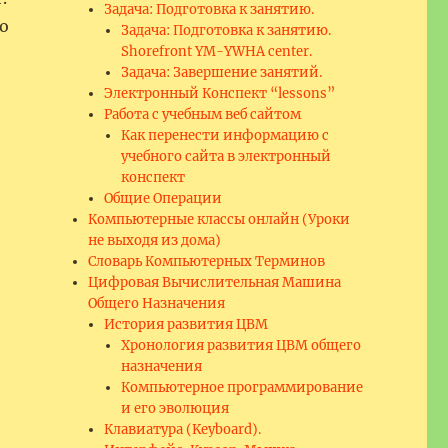
Задача: Подготовка к занятию.
о
Задача: Подготовка к занятию.
Shorefront YM-YWHA center.
Задача: Завершение занятий.
Электронный Конспект “lessons”
Работа с учебным веб сайтом
Как перенести информацию с
учебного сайта в электронный
конспект
Общие Операции
Компьютерные классы онлайн (Уроки
не выходя из дома)
,
Словарь Компьютерных Терминов
Цифровая Вычислительная Машина
Общего Назначения
История развития ЦВМ
Хронология развития ЦВМ общего
назначения
Компьютерное программирование
и его эволюция
Клавиатура (Keyboard).