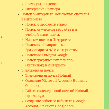
Браузеры. Введение.
Интерфейс Браузера
Поиск в Интернете. Поисковые системы
в Интернете
Поиск и просмотр видео.
Поиск на учебном веб сайте и в
учебной википедии.
,
Начнем поиск в Интернете
Поисковый запрос – как
“разговаривать” с Интернетом.
Поисковая выдача Google
Поиск графических файлов
о
(картинок) в Интернете
Электронная почта.
Электронная почта Hotmail
Создание Microsoft Account (Hotmail /
Outlook)
.
Работа с электронной почтой Hotmail.
Практикум.
Создание рабочего кабинета (Google
Account) на сайте Google.com