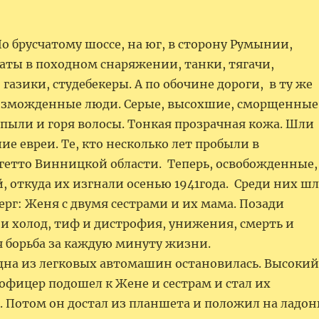
о брусчатому шоссе, на юг, в сторону Румынии,
даты в походном снаряжении, танки, тягачи,
азики, студебекеры. А по обочине дороги, в ту же
изможденные люди. Серые, высохшие, сморщенные
 пыли и горя волосы. Тонкая прозрачная кожа. Шли
 евреи. Те, кто несколько лет пробыли в
 гетто Винницкой области. Теперь, освобожденные,
 откуда их изгнали осенью 1941года. Среди них шл
ерг: Женя с двумя сестрами и их мама. Позади
 и холод, тиф и дистрофия, унижения, смерть и
я борьба за каждую минуту жизни.
на из легковых автомашин остановилась. Высокий
офицер подошел к Жене и сестрам и стал их
. Потом он достал из планшета и положил на ладон