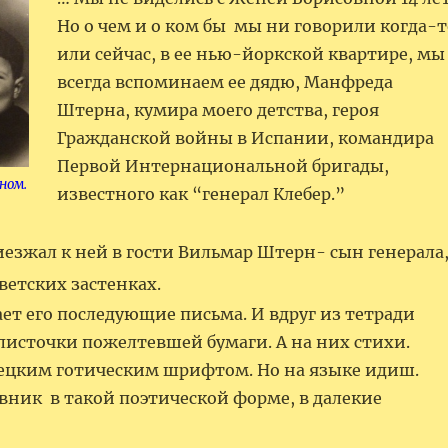
Но о чем и о ком бы мы ни говорили когда-т
или сейчас, в ее нью-йоркской квартире, мы
всегда вспоминаем ее дядю, Манфреда
Штерна, кумира моего детства, героя
Гражданской войны в Испании, командира
Первой Интернациональной бригады,
ном.
известного как “генерал Клебер.”
езжал к ней в гости Вильмар Штерн- сын генерала
ветских застенках.
ет его последующие письма. И вдруг из тетради
листочки пожелтевшей бумаги. А на них стихи.
цким готическим шрифтом. Но на языке идиш.
вник в такой поэтической форме, в далекие