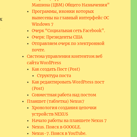
Машина (ЦВМ) Общего Назначения”
Программы, иконки которых
вынесены на главный интерфейс ОС
х
Windows 7
з
Очерк “Социальная сеть Facebook”.
Очерк: Президенты США
Отправляем очерк по электронной
почте.
Система управления контентом веб
!
сайта WordPress
Как создать Пост (Post)
Структура поста
Как редактировать WordPress пост
(Post)
Совместная работа над постом
Планшет (таблетка) Nexus7
Хронология создания цепочки
устройств NEXUS
Начало работы на планшете Nexus 7
Nexus. Поиск в GOOGLE.
Nexus-7. Поиск в YouTube.