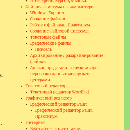
Интерфейс, Курсор, Мышка.
Файловая система на компьютере.
Windows Explorer
Создание файлов.
Работа с файлами. Практикум.
Создание Файловой Системы
Текстовые файлы
Графические файлы
Пиксель
Архивирование / разархивирование
файлов
Amazon представила грузовик для
перевозки данных между дата-
а
центрами.
Текстовый редактор
Текстовый редактор WordPad.
Графический редактор
Графический редактор Paint
Графический редактор Paint.
Практикум.
Интернет
ь
Веб-сайт – что это такое.