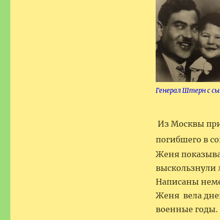
Генерал Штерн с сы
Из Москвы при
погибшего в со
Женя показыва
выскользнули 
Написаны неме
Женя вела дне
военные годы.