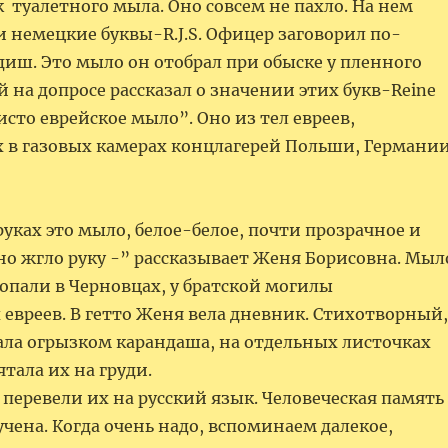
 туалетного мыла. Оно совсем не пахло. На нем
 немецкие буквы-R.J.S. Офицер заговорил по-
диш. Это мыло он отобрал при обыске у пленного
 на допросе рассказал о значении этих букв-Reine
чисто еврейское мыло”. Оно из тел евреев,
в газовых камерах концлагерей Польши, Германии
руках это мыло, белое-белое, почти прозрачное и
но жгло руку -” рассказывает Женя Борисовна. Мыл
опали в Черновцах, у братской могилы
евреев. В гетто Женя вела дневник. Стихотворный,
ала огрызком карандаша, на отдельных листочках
 Она прятала их на груди
ревели их на русский язык.
Человеческая память
учена. Когда очень надо, вспоминаем далекое,