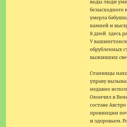
воды люди умир
безысходного к
умерла бабушк
камней и выскр
8 дней здесь р
У вашингтонск
обрубленных ст
выживших с
… Утром 
Станивцы наход
управу вызыва
недавно испол
Окончил в Вене
составе Австро
провинции поч
и здоровьем. Р