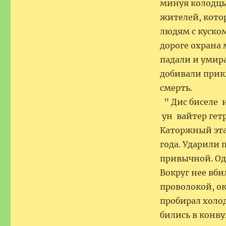
минуя колодцы 
жителей, кото
людям с куском
дороге охрана 
падали и умира
добивали прик
смерть.
” Дис биселе и
ун вайтер г
Каторжный этап
года. Ударили
привычной. Од
Вокруг нее вб
проволокой, о
пробирал холо
бились в конву