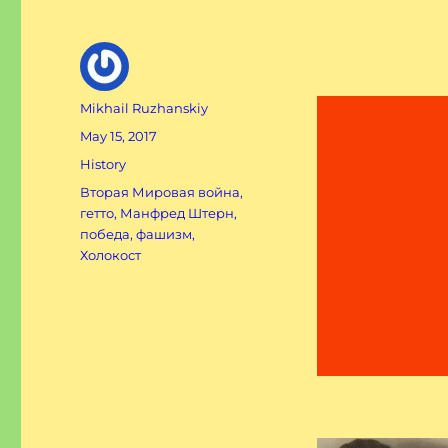
Author
Mikhail Ruzhanskiy
Posted
May 15, 2017
on
Categories
History
Tags
Вторая Мировая война
,
гетто
,
Манфред Штерн
,
победа
,
фашизм
,
Холокост