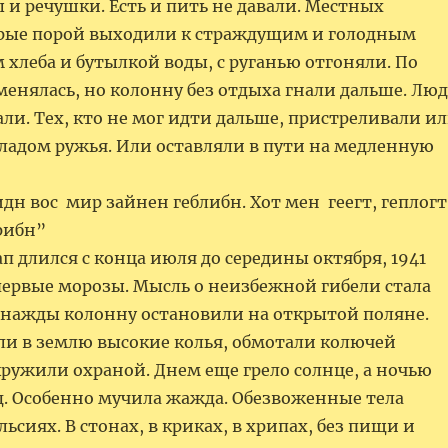
и речушки. Есть и пить не давали. Местных
рые порой выходили к страждущим и голодным
 хлеба и бутылкой воды, с руганью отгоняли. По
менялась, но колонну без отдыха гнали дальше. Лю
ли. Тех, кто не мог идти дальше, пристреливали и
ладом ружья. Или оставляли в пути на медленную
дн вос мир зайнен геблибн. Хот мен геегт, геплогт
етрибн”
 длился с конца июля до середины октября, 1941
 первые морозы. Мысль о неизбежной гибели стала
нажды колонну остановили на открытой поляне.
или в землю высокие колья, обмотали колючей
кружили охраной. Днем еще грело солнце, а ночью
д. Особенно мучила жажда. Обезвоженные тела
льсиях. В стонах, в криках, в хрипах, без пищи и