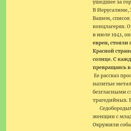
ушедшее
В Иерусалиме,
Вашем, список 
концлагерях. О
в июле 1941, он
евреи, стояли
Красной стран
солнце. С каж
превращаясь в
Ее рассказ про
налитые метал
безгласными сл
трагедийных. 
Седобородых с
женщин с млад
Окружили соба