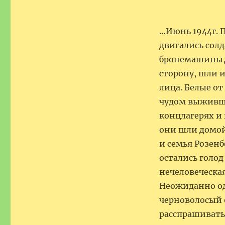
…Июнь 1944г. П
двигались сол
бронемашины, г
сторону, шли 
лица. Белые от
чудом выжившие
концлагерях и
они шли домой,
и семья Розенб
остались голод
нечеловеческа
Неожиданно од
черноволосый 
расспрашивать