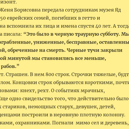
 за горизонт.
 Женя Борисовна передала сотрудникам музея Яд
50 еврейских семей, погибших в гетто и
на вспомнила их лица и имена спустя 40 лет. А тогд
а писала:
“Это было в черную траурную субботу. Мы
 ограбленные, униженные, бесправные, оставленн
ой, обреченные на смерть. Черные тучи закрыли
дой минутой мы становились все меньше,
 рабов.”
ст. Страшен. В нем 800 строк. Строчки тяжелые, буд
лом. Концовки строк обрываются короткими, почт
овами: кнехт, рехт. О событиях мрачных,
Еще одно свидельство того, что действительно был
тариков, немощных старух, девушек, детей,
енцами построили в неровную плотную колонну.
ками, охранниками. Погнали мимо сел и деревень,