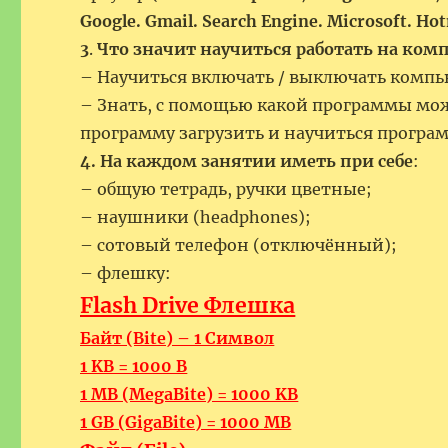
Google. Gmail. Search Engine. Microsoft. Hot
3
.
Что значит научиться работать на ком
– Научиться включать / выключать компь
– Знать, с помощью какой программы мож
программу загрузить и научиться програм
4.
На каждом занятии иметь при себе
:
– общую тетрадь, ручки цветные;
– наушники (headphones);
– сотовый телефон (отключённый);
– флешку:
Flash Drive Флешка
Байт (Bite) – 1 Символ
1 KB = 1000 B
1 MB (MegaBite) = 1000 KB
1 GB (GigaBite) = 1000 MB