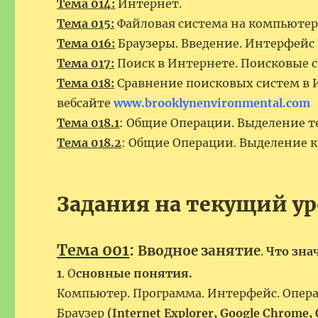
Тема 014:
Интернет.
Тема 015:
Файловая система на компьютер
Тема 016:
Браузеры. Введение. Интерфейс 
Тема 017:
Поиск в Интернете. Поисковые 
Тема 018:
Сравнение поисковых систем в 
вебсайте
www.brooklynenvironmental.com
Тема 018.1
: Общие Операции. Выделение те
Тема 018.2
: Общие Операции. Выделение 
Задания на текущий ур
Тема 001
:
Вводное занятие
.
Что зна
1
. О
сновные понятия.
Компьютер. Программа. Интерфейс. Опер
Браузер
(Internet Explorer, Google Chrome, 