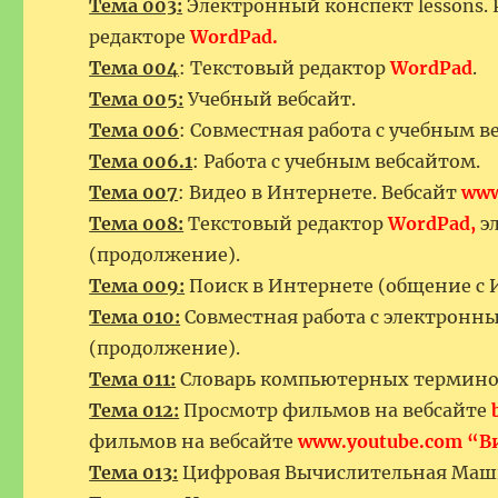
Тема 003:
Электронный конспект lessons. 
редакторе
WordPad.
Тема 004
: Текстовый редактор
WordPad
.
Тема 005:
Учебный вебсайт.
Тема 006
: Совместная работа с учебным
Тема 006.1
: Работа с учебным вебсайтом.
Тема 007
: Видео в Интернете. Вебсайт
www
Тема 008:
Текстовый редактор
WordPad,
эл
(продолжение).
Тема 009:
Поиск в Интернете (общение с 
Тема 010:
Совместная работа с электронны
(продолжение).
Тема 011:
Словарь компьютерных термино
Тема 012:
Просмотр фильмов на вебсайте
фильмов на вебсайте
www.youtube.com “В
Тема 013:
Цифровая Вычислительная Маши