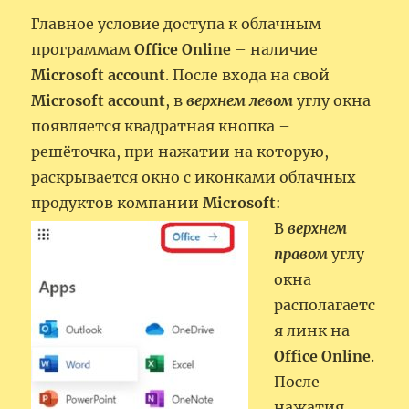
Главное условие доступа к облачным
программам
Office Online
– наличие
Microsoft account
. После входа на свой
Microsoft account
, в
верхнем
левом
углу окна
появляется квадратная кнопка –
решёточка, при нажатии на которую,
раскрывается окно с иконками облачных
продуктов компании
Microsoft
:
В
верхнем
правом
углу
окна
располагаетс
я линк на
Office Online
.
После
нажатия