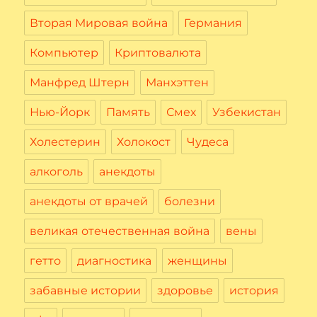
Вторая Мировая война
Германия
Компьютер
Криптовалюта
Манфред Штерн
Манхэттен
Нью-Йорк
Память
Смех
Узбекистан
Холестерин
Холокост
Чудеса
алкоголь
анекдоты
анекдоты от врачей
болезни
великая отечественная война
вены
гетто
диагностика
женщины
забавные истории
здоровье
история