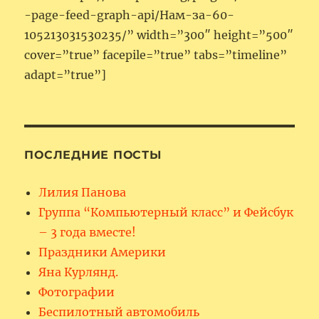
-page-feed-graph-api/Нам-за-60-
105213031530235/” width=”300″ height=”500″
cover=”true” facepile=”true” tabs=”timeline”
adapt=”true”]
ПОСЛЕДНИЕ ПОСТЫ
Лилия Панова
Группа “Компьютерный класс” и Фейсбук
– 3 года вместе!
Праздники Америки
Яна Курлянд.
Фотографии
Беспилотный автомобиль