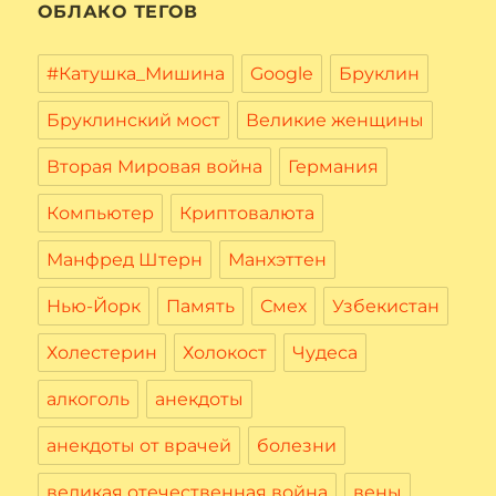
ОБЛАКО ТЕГОВ
#Катушка_Мишина
Google
Бруклин
Бруклинский мост
Великие женщины
Вторая Мировая война
Германия
Компьютер
Криптовалюта
Манфред Штерн
Манхэттен
Нью-Йорк
Память
Смех
Узбекистан
Холестерин
Холокост
Чудеса
алкоголь
анекдоты
анекдоты от врачей
болезни
великая отечественная война
вены