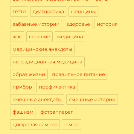
гетто
диагностика
женщины
забавные истории
здоровье
история
кфс
лечение
медицина
медицинские анекдоты
нетрадиционная медицина
образ жизни
правильное питание
прибор
профилактика
смешные анекдоты
смешные истории
фашизм
фотоаппарат
цифровая камера
юмор