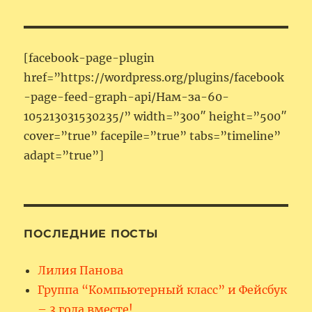
[facebook-page-plugin
href=”https://wordpress.org/plugins/facebook
-page-feed-graph-api/Нам-за-60-
105213031530235/” width=”300″ height=”500″
cover=”true” facepile=”true” tabs=”timeline”
adapt=”true”]
ПОСЛЕДНИЕ ПОСТЫ
Лилия Панова
Группа “Компьютерный класс” и Фейсбук
– 3 года вместе!