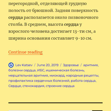
перегородкой, отделяющей грудную
полость от брюшной. Задняя поверхность
сердца
располагается около позвоночного
столба. В среднем, высота
сердца
у
взрослого человека достигает 13-ти см, а
ширина основания составляет 9-10 см.
“Сердце человека – мотор жизн
Continue reading
Author
Posted
Categories
Tags
Lev Katsev
June 20, 2019
Здоровье
аритмия
,
on
болезни сердца
,
ИБС
,
ишемическая болезнь
,
мерцательная аритмия
,
миокард
,
народные рецепты
,
профилактика сердечных болезней
,
работа сердца
,
Сердце
,
стенокардия
,
строение сердца