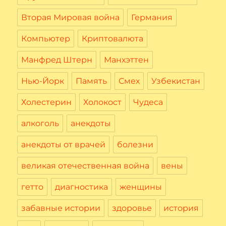
Вторая Мировая война
Германия
Компьютер
Криптовалюта
Манфред Штерн
Манхэттен
Нью-Йорк
Память
Смех
Узбекистан
Холестерин
Холокост
Чудеса
алкоголь
анекдоты
анекдоты от врачей
болезни
великая отечественная война
вены
гетто
диагностика
женщины
забавные истории
здоровье
история