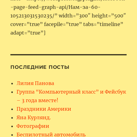
-page-feed-graph-api/Нам-за-60-
105213031530235/” width=”300″ height=”500″
cover=”true” facepile=”true” tabs=”timeline”
adapt=”true”]
ПОСЛЕДНИЕ ПОСТЫ
Лилия Панова
Группа “Компьютерный класс” и Фейсбук
– 3 года вместе!
Праздники Америки
Яна Курлянд.
Фотографии
Беспилотный автомобиль