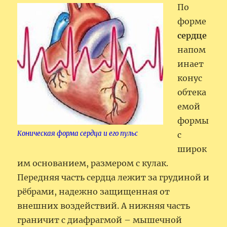
По
форме
сердце
напом
инает
конус
обтека
емой
формы
Коническая форма сердца и его пульс
с
широк
им основанием, размером с кулак.
Передняя часть сердца лежит за грудиной и
рёбрами, надежно защищенная от
внешних воздействий. А нижняя часть
граничит с диафрагмой – мышечной