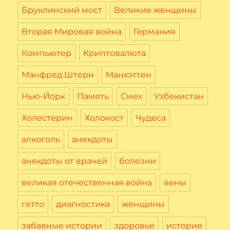
Бруклинский мост
Великие женщины
Вторая Мировая война
Германия
Компьютер
Криптовалюта
Манфред Штерн
Манхэттен
Нью-Йорк
Память
Смех
Узбекистан
Холестерин
Холокост
Чудеса
алкоголь
анекдоты
анекдоты от врачей
болезни
великая отечественная война
вены
гетто
диагностика
женщины
забавные истории
здоровье
история