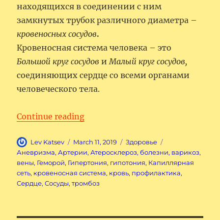
находящихся в соединении с ним
замкнутых трубок различного диаметра –
кровеносных сосудов
.
Кровеносная система человека – это
Большой круг сосудов
и
Малый круг сосудов,
соединяющих сердце со всеми органами
человеческого тела.
“Кровеносная система человека
Continue reading
Author
Posted
Categories
Tags
Lev Katsev
March 11, 2019
Здоровье
on
Аневризма
,
Артерии
,
Атеросклероз
,
болезни
,
варикоз
,
вены
,
Геморой
,
Гипертония
,
гипотония
,
Капиллярная
сеть
,
кровеносная система
,
кровь
,
профилактика
,
Сердце
,
Сосуды
,
тромбоз