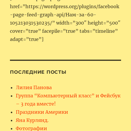
href=”https://wordpress.org/plugins/facebook
-page-feed-graph-api/Нам-за-60-
105213031530235/” width=”300″ height=”500″
cover=”true” facepile=”true” tabs=”timeline”
adapt=”true”]
ПОСЛЕДНИЕ ПОСТЫ
Лилия Панова
Группа “Компьютерный класс” и Фейсбук
– 3 года вместе!
Праздники Америки
Яна Курлянд.
Фотографии