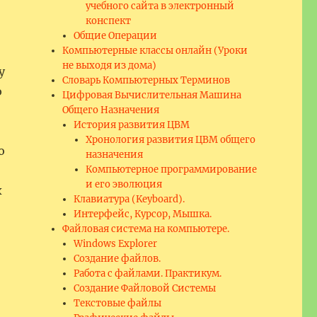
учебного сайта в электронный
конспект
Общие Операции
Компьютерные классы онлайн (Уроки
не выходя из дома)
у
Словарь Компьютерных Терминов
ю
Цифровая Вычислительная Машина
Общего Назначения
История развития ЦВМ
Хронология развития ЦВМ общего
о
назначения
Компьютерное программирование
и его эволюция
х
Клавиатура (Keyboard).
Интерфейс, Курсор, Мышка.
Файловая система на компьютере.
Windows Explorer
Создание файлов.
Работа с файлами. Практикум.
Создание Файловой Системы
Текстовые файлы