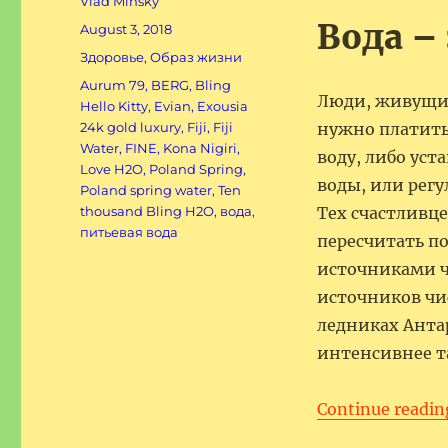
Author
Vlad Minsky
Вода –
Posted
August 3, 2018
on
Categories
Здоровье
,
Образ жизни
Tags
Aurum 79
,
BERG
,
Bling
Люди, живущие
Hello Kitty
,
Evian
,
Exousia
24k gold luxury
,
Fiji
,
Fiji
нужно платить
Water
,
FINE
,
Kоna Nigiri
,
воду, либо ус
Lоve H2O
,
Poland Spring
,
воды, или рег
Poland spring water
,
Ten
thousand Bling H2O
,
вода
,
Тех счастливце
питьевая вода
пересчитать п
источниками ч
источников чи
ледниках Анта
интенсивнее т
Continue readin