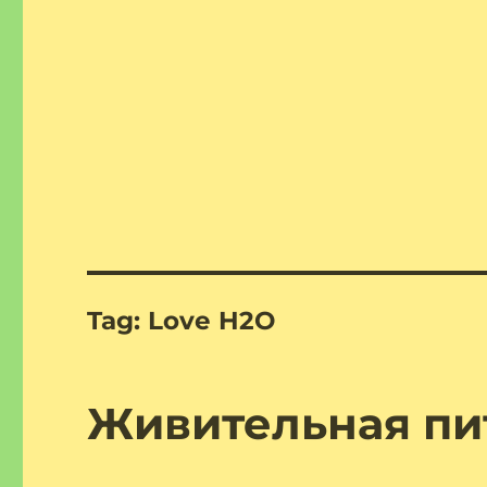
Tag:
Lоve H2O
Живительная пи