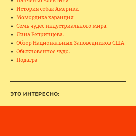
Панченко Алевтина
История собак Америки
Момордика харанция
Семь чудес индустриального мира.
Лина Репринцева.
Обзор Национальных Заповедников США
Обыкновенное чудо.
Подагра
ЭТО ИНТЕРЕСНО: