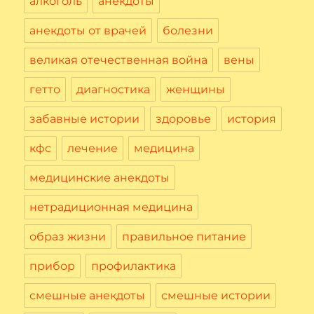
алкоголь
анекдоты
анекдоты от врачей
болезни
великая отечественная война
вены
гетто
диагностика
женщины
забавные истории
здоровье
история
кфс
лечение
медицина
медицинские анекдоты
нетрадиционная медицина
образ жизни
правильное питание
прибор
профилактика
смешные анекдоты
смешные истории