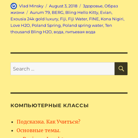
Author
Posted
Categories
Vlad Minsky
August 3, 2018
Здоровье
,
Образ
on
Tags
жизни
Aurum 79
,
BERG
,
Bling Hello Kitty
,
Evian
,
Exousia 24k gold luxury
,
Fiji
,
Fiji Water
,
FINE
,
Kоna Nigiri
,
Lоve H2O
,
Poland Spring
,
Poland spring water
,
Ten
thousand Bling H2O
,
вода
,
питьевая вода
SE
Search
for:
КОМПЬЮТЕРНЫЕ КЛАССЫ
Подсказка. Как Учиться?
Основные темы.