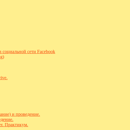
 в социальной сети Facebook
g)
ive.
ание) и проведение.
едение.
r. Практикум.