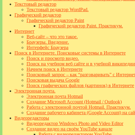
Текстовый редактор
Текстовый редактор WordPad.
Графический редактор
Графический редактор Paint
Графический редактор Paint. Практикум.
Интернет
Веб-сайт – что это такое.
Браузеры. Введение.
Интерфейс Браузера
Поиск в Интернете. Поисковые системы в Интернете
Поиск и просмотр видео.
Поиск на учебном веб сайте и в учебной википедии
Начнем поиск в Интернете
Поисковый запрос – как “разговаривать” с Интерне
Поисковая выдача Google
Поиск графических файлов (картинок) в Интернете
Электронная почта.
Электронная почта Hotmail
Создание Microsoft Account (Hotmail / Outlook)
Работа с электронной почтой Hotmail. Практикум.
Создание рабочего кабинета (Google Account) на са
Видеоредакторы
Видеоредактор Windows Photo and Video Editor
Создание видео на своём YouTube канале
Работа с видеоредактором YouTube