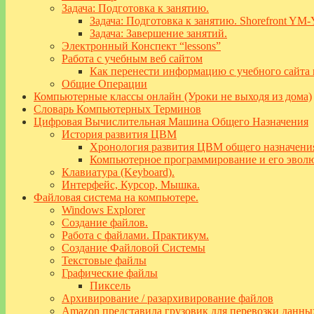
Задача: Подготовка к занятию.
Задача: Подготовка к занятию. Shorefront YM
Задача: Завершение занятий.
Электронный Конспект “lessons”
Работа с учебным веб сайтом
Как перенести информацию с учебного сайта 
Общие Операции
Компьютерные классы онлайн (Уроки не выходя из дома)
Словарь Компьютерных Терминов
Цифровая Вычислительная Машина Общего Назначения
История развития ЦВМ
Хронология развития ЦВМ общего назначени
Компьютерное программирование и его эвол
Клавиатура (Keyboard).
Интерфейс, Курсор, Мышка.
Файловая система на компьютере.
Windows Explorer
Создание файлов.
Работа с файлами. Практикум.
Создание Файловой Системы
Текстовые файлы
Графические файлы
Пиксель
Архивирование / разархивирование файлов
Amazon представила грузовик для перевозки данны