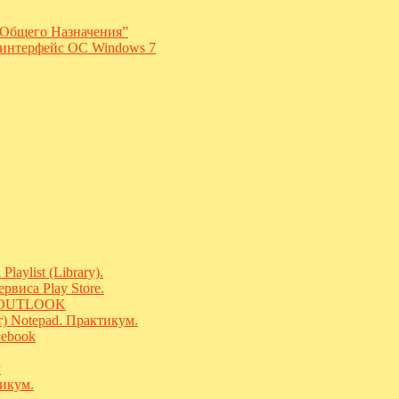
Общего Назначения”
 интерфейс ОС Windows 7
aylist (Library).
рвиса Play Store.
 / OUTLOOK
т) Notepad. Практикум.
cebook
у
тикум.