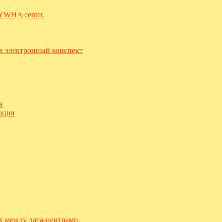
-YWHA center.
в электронный конспект
я
юция
х между дата-центрами.