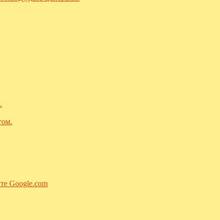
.
том.
йте Google.com