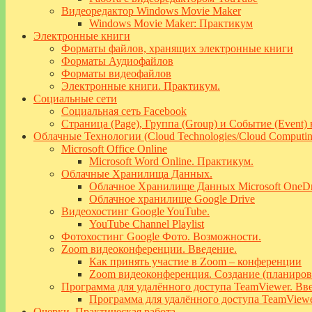
Видеоредактор Windows Movie Maker
Windows Movie Maker: Практикум
Электронные книги
Форматы файлов, хранящих электронные книги
Форматы Аудиофайлов
Форматы видеофайлов
Электронные книги. Практикум.
Социальные сети
Социальная сеть Facebook
Страница (Page), Группа (Group) и Событие (Event)
Облачные Технологии (Cloud Technologies/Cloud Computin
Microsoft Office Online
Microsoft Word Online. Практикум.
Облачные Хранилища Данных.
Облачное Хранилище Данных Microsoft OneDr
Облачное хранилище Google Drive
Видеохостинг Google YouTube.
YouTube Channel Playlist
Фотохостинг Google Фото. Возможности.
Zoom видеоконференции. Введение.
Как принять участие в Zoom – конференции
Zoom видеоконференция. Создание (планиров
Программа для удалённого доступа TeamViewer. Вв
Программа для удалённого доступа TeamViewe
Очерки. Практическая работа.