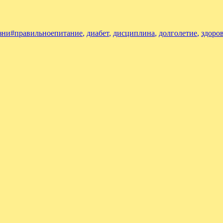
Tags
зни
#правильноепитание
,
диабет
,
дисциплина
,
долголетие
,
здоро