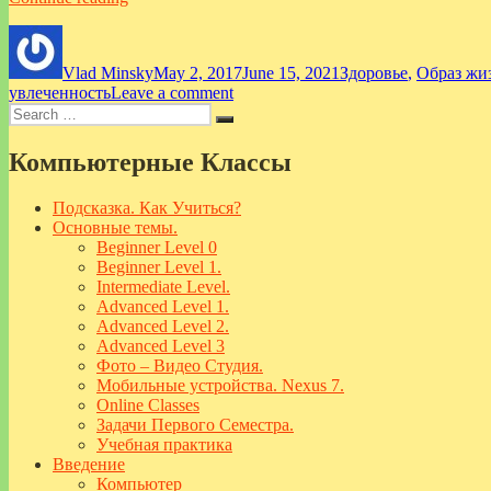
продлить
Author
Posted
Categories
свою
on
активную
Vlad Minsky
May 2, 2017
June 15, 2021
Здоровье
,
Образ жи
жизнь”
on
увлеченность
Leave a comment
Search
Как
Search
for:
продлить
свою
Компьютерные Классы
активную
жизнь
Подсказка. Как Учиться?
Основные темы.
Beginner Level 0
Beginner Level 1.
Intermediate Level.
Advanced Level 1.
Advanced Level 2.
Advanced Level 3
Фото – Видео Студия.
Мобильные устройства. Nexus 7.
Online Classes
Задачи Первого Семестра.
Учебная практика
Введение
Компьютер