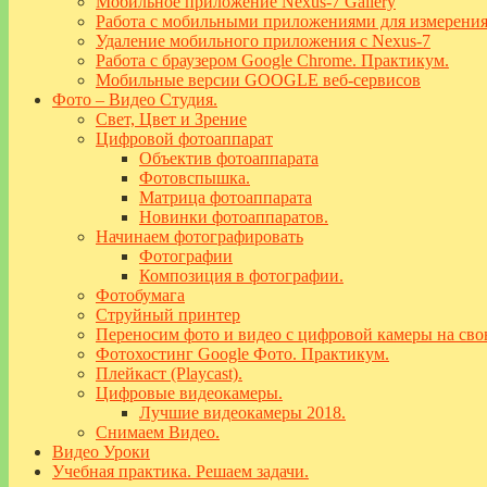
Мобильное приложение Nexus-7 Gallery
Работа с мобильными приложениями для измерения 
Удаление мобильного приложения с Nexus-7
Работа с браузером Google Chrome. Практикум.
Мобильные версии GOOGLE веб-сервисов
Фото – Видео Студия.
Свет, Цвет и Зрение
Цифровой фотоаппарат
Объектив фотоаппарата
Фотовспышка.
Матрица фотоаппарата
Новинки фотоаппаратов.
Начинаем фотографировать
Фотографии
Композиция в фотографии.
Фотобумага
Струйный принтер
Переносим фото и видео с цифровой камеры на св
Фотохостинг Google Фото. Практикум.
Плейкаст (Playcast).
Цифровые видеокамеры.
Лучшие видеокамеры 2018.
Снимаем Видео.
Видео Уроки
Учебная практика. Решаем задачи.