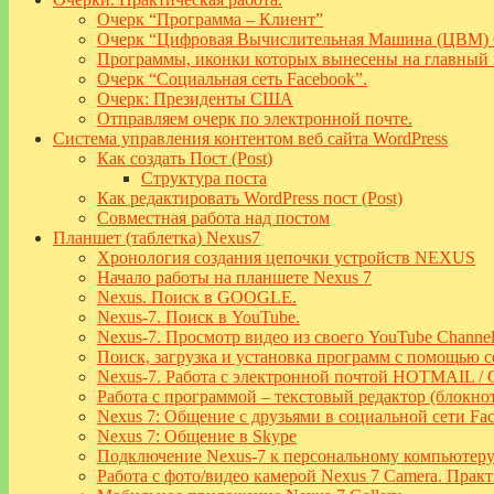
Очерк “Программа – Клиент”
Очерк “Цифровая Вычислительная Машина (ЦВМ) 
Программы, иконки которых вынесены на главный
Очерк “Социальная сеть Facebook”.
Очерк: Президенты США
Отправляем очерк по электронной почте.
Система управления контентом веб сайта WordPress
Как создать Пост (Post)
Структура поста
Как редактировать WordPress пост (Post)
Совместная работа над постом
Планшет (таблетка) Nexus7
Хронология создания цепочки устройств NEXUS
Начало работы на планшете Nexus 7
Nexus. Поиск в GOOGLE.
Nexus-7. Поиск в YouTube.
Nexus-7. Просмотр видео из своего YouTube Channel Pl
Поиск, загрузка и установка программ с помощью се
Nexus-7. Работа с электронной почтой HOTMAIL
Работа с программой – текстовый редактор (блокно
Nexus 7: Общение с друзьями в социальной сети Fa
Nexus 7: Общение в Skype
Подключение Nexus-7 к персональному компьютер
Работа с фото/видео камерой Nexus 7 Camera. Прак