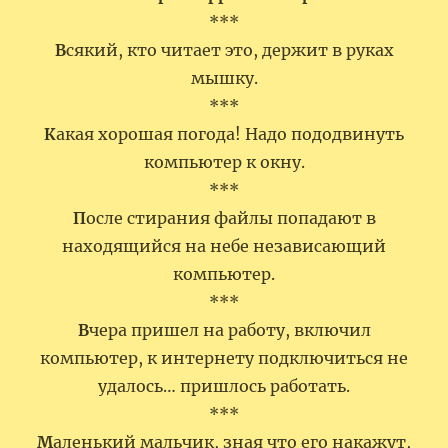
***
В
сякий, кто читает это, держит в руках
мышку.
***
К
акая хорошая погода! Надо пододвинуть
компьютер к окну.
***
П
осле стирания файлы попадают в
находящийся на небе независающий
компьютер.
***
В
чера пришел на работу, включил
компьютер, к интернету подключиться не
удалось… пришлось работать.
***
М
аленький мальчик, зная что его накажут,