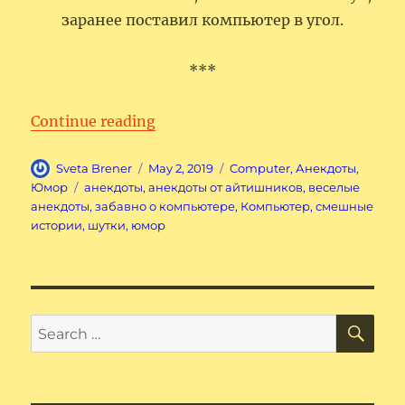
заранее поставил компьютер в угол.
***
“Забавно о компьютере.”
Continue reading
Author
Posted
Categories
Sveta Brener
May 2, 2019
Computer
,
Анекдоты
,
on
Tags
Юмор
анекдоты
,
анекдоты от айтишников
,
веселые
анекдоты
,
забавно о компьютере
,
Компьютер
,
смешные
истории
,
шутки
,
юмор
SE
Search
for: