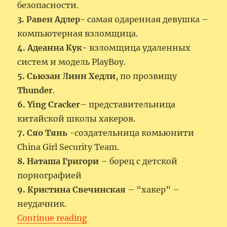
безопасности.
3. Равен Адлер-
самая одаренная девушка –
компьютерная взломщица.
4. Адеанна Кук-
взломщица удаленных
систем и модель PlayBoy.
5. Сьюзан Линн Хедли
, по прозвищу
Thunder
.
6. Ying Cracker
– представительница
китайской школы хакеров.
7. Сяо Тянь
-создательница комьюнити
China Girl Security Team.
8. Наташа Григори
– борец с детской
порнографией
9. Кристина Свечинская
– “хакер” –
неудачник.
“Женщины- хакеры.”
Continue reading