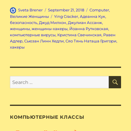
Author
Posted
Categories
Sveta Brener
September 21, 2018
Computer
,
on
Tags
Великие Женщины
Ying Cracker
,
Адеанна Кук
,
безопасность
,
Джуд Милхон
,
Джулиан Ассанж
,
женщины
,
женщины-хакеры
,
Йоанна Рутковская
,
компьютерные вирусы
,
Кристина Свечинская
,
Равен
Адлер
,
Сьюзан Линн Хедли
,
Сяо Тянь Наташа Григори
,
хакеры
SE
Search
for:
КОМПЬЮТЕРНЫЕ КЛАССЫ