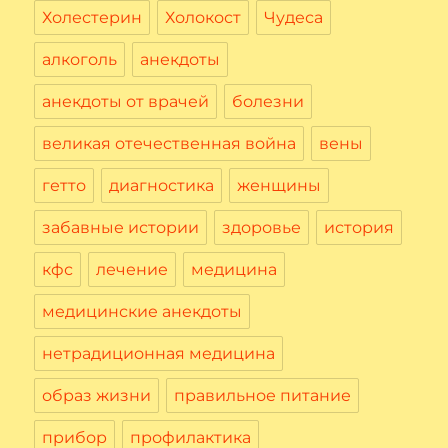
Холестерин
Холокост
Чудеса
алкоголь
анекдоты
анекдоты от врачей
болезни
великая отечественная война
вены
гетто
диагностика
женщины
забавные истории
здоровье
история
кфс
лечение
медицина
медицинские анекдоты
нетрадиционная медицина
образ жизни
правильное питание
прибор
профилактика