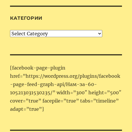
КАТЕГОРИИ
Категории
[facebook-page-plugin
href=”https://wordpress.org/plugins/facebook
-page-feed-graph-api/Нам-за-60-
105213031530235/” width=”300″ height=”500″
cover=”true” facepile=”true” tabs=”timeline”
adapt=”true”]