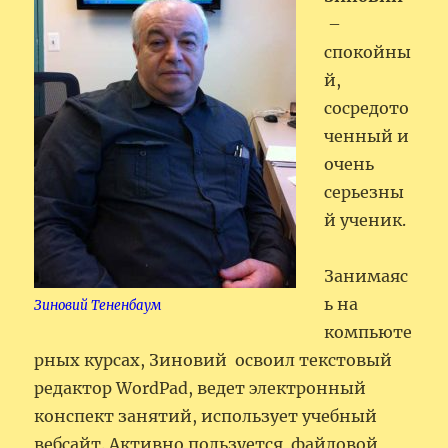
–
спокойны
й,
сосредото
ченный и
очень
серьезны
й ученик.
Занимаяс
ь на
Зиновий Тененбаум
компьюте
рных курсах, Зиновий освоил текстовый
редактор WordPad, ведет электронный
конспект занятий, использует учебный
вебсайт. Активно пользуется файловой