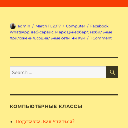
Author
Posted
Categories
Tags
admin
March 11, 2017
Computer
Facebook
,
on
WhatsApp
,
веб-сервис
,
Марк Цукерберг
,
мобильные
on
приложения
,
социальные сети
,
Ян Кум
1 Comment
Faceboo
купил
WhatsA
SE
Search
for:
КОМПЬЮТЕРНЫЕ КЛАССЫ
Подсказка. Как Учиться?