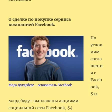
О сделке по покупке сервиса
компанией Facebook.
По
услов
иям
согла
шени
я с
Faceb
Марк Цукерберг – основатель Facebook
ook
,
$12
млрд будут выплачены акциями
социальной сети Facebook, $4