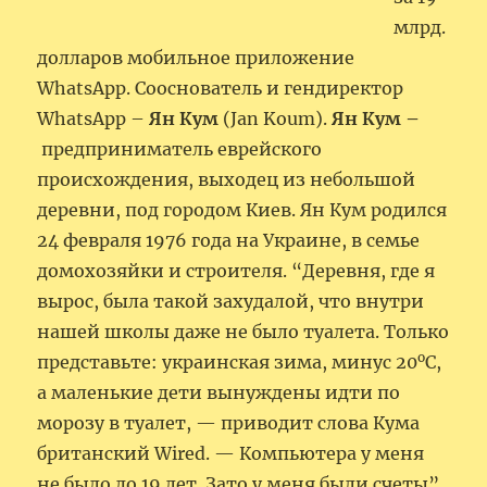
млрд.
долларов мобильное приложение
WhatsApp. Cооснователь и гендиректор
WhatsApp –
Ян Кум
(Jan Koum).
Ян Кум –
предприниматель еврейского
происхождения, выходец из небольшой
деревни, под городом Киев. Ян Кум родился
24 февраля 1976 года на Украине, в семье
домохозяйки и строителя. “Деревня, где я
вырос, была такой захудалой, что внутри
нашей школы даже не было туалета. Только
о
представьте: украинская зима, минус 20
С,
а маленькие дети вынуждены идти по
морозу в туалет, — приводит слова Кума
британский Wired. — Компьютера у меня
не было до 19 лет. Зато у меня были счеты”.