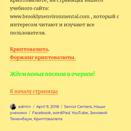
криптовалюте, на страницах нашего
учебного сайта:
www.brooklynenvironmental.com , который с
интересом читают и изучают все
пользователи.
Криптовалюта
.
Форжинг криптовалюты.
Ждем новых постов и очерков!
К началу страницы
Author
Posted
Categories
admin
April 9, 2018
Senior Centers
,
Наши
on
Tags
ученики
Facebook
,
wordPad
,
YouTube
,
Зиновий
Тененбаум
,
Криптовалюта