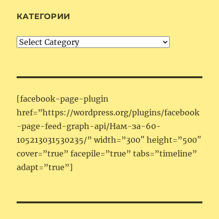
КАТЕГОРИИ
Категории
[facebook-page-plugin
href=”https://wordpress.org/plugins/facebook
-page-feed-graph-api/Нам-за-60-
105213031530235/” width=”300″ height=”500″
cover=”true” facepile=”true” tabs=”timeline”
adapt=”true”]