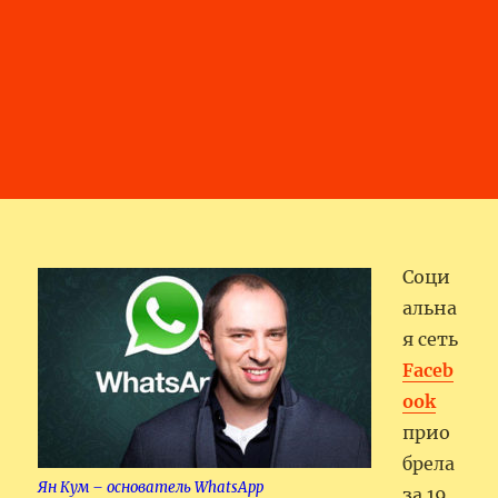
Соци
альна
я сеть
Faceb
ook
прио
брела
Ян Кум – основатель WhatsApp
за 19