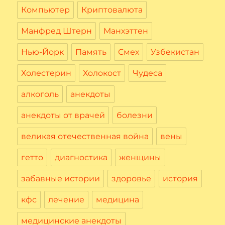
Компьютер
Криптовалюта
Манфред Штерн
Манхэттен
Нью-Йорк
Память
Смех
Узбекистан
Холестерин
Холокост
Чудеса
алкоголь
анекдоты
анекдоты от врачей
болезни
великая отечественная война
вены
гетто
диагностика
женщины
забавные истории
здоровье
история
кфс
лечение
медицина
медицинские анекдоты