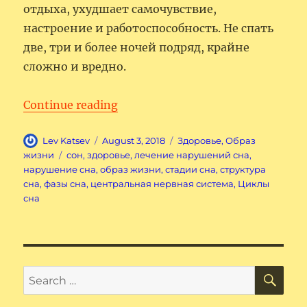
отдыха, ухудшает самочувствие,
настроение и работоспособность. Не спать
две, три и более ночей подряд, крайне
сложно и вредно.
“Cон Человека”
Continue reading
Author
Posted
Categories
Lev Katsev
August 3, 2018
Здоровье
,
Образ
on
Tags
жизни
cон
,
здоровье
,
лечение нарушений сна
,
нарушение сна
,
образ жизни
,
стадии сна
,
структура
сна
,
фазы сна
,
центральная нервная система
,
Циклы
сна
SE
Search
for: