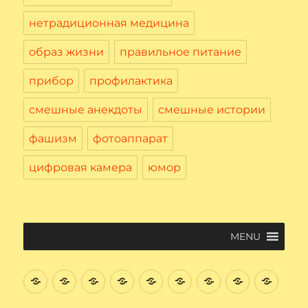
нетрадиционная медицина
образ жизни
правильное питание
прибор
профилактика
смешные анекдоты
смешные истории
фашизм
фотоаппарат
цифровая камера
юмор
MENU
Введение
Цифровая
Файловая
Текстовый
Интернет
Начнем
Электронная
Графичес
Соци
Вычислительная
система
редактор
поиск
почта.
редактор
сеть