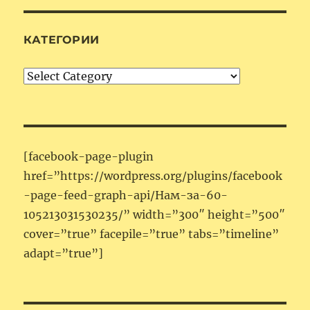
КАТЕГОРИИ
Категории
[facebook-page-plugin
href=”https://wordpress.org/plugins/facebook
-page-feed-graph-api/Нам-за-60-
105213031530235/” width=”300″ height=”500″
cover=”true” facepile=”true” tabs=”timeline”
adapt=”true”]