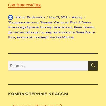
“Йом а-Шоа – День памяти жер
Continue reading
Author
Posted
Categories
Mikhail Ruzhanskiy
May 17, 2019
History
on
Tags
"Варшавское гетто
,
"Кадиш"
,
Campo di Fiori
,
А.Галич
,
Александр Аронов
,
Виктор Берковский
,
День памяти
,
Дети-контрабандисты
,
жертвы Холокоста
,
Хана Йом а-
Шоа
,
Хенрикой Лазоверт
,
Чеслав Милош
SE
Search
for:
КОМПЬЮТЕРНЫЕ КЛАССЫ