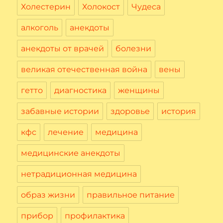
Холестерин
Холокост
Чудеса
алкоголь
анекдоты
анекдоты от врачей
болезни
великая отечественная война
вены
гетто
диагностика
женщины
забавные истории
здоровье
история
кфс
лечение
медицина
медицинские анекдоты
нетрадиционная медицина
образ жизни
правильное питание
прибор
профилактика