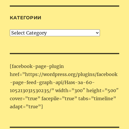
КАТЕГОРИИ
Категории
[facebook-page-plugin
href=”https://wordpress.org/plugins/facebook
-page-feed-graph-api/Нам-за-60-
105213031530235/” width=”300″ height=”500″
cover=”true” facepile=”true” tabs=”timeline”
adapt=”true”]