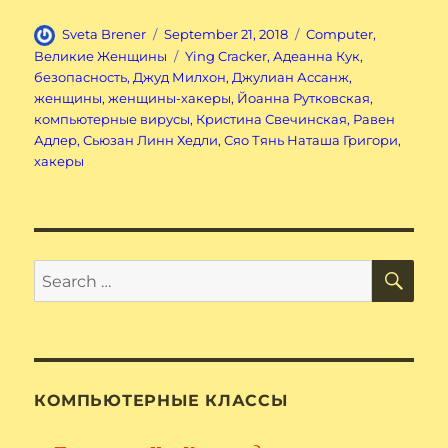
Author
Posted
Categories
Sveta Brener
September 21, 2018
Computer
,
on
Tags
Великие Женщины
Ying Cracker
,
Адеанна Кук
,
безопасность
,
Джуд Милхон
,
Джулиан Ассанж
,
женщины
,
женщины-хакеры
,
Йоанна Рутковская
,
компьютерные вирусы
,
Кристина Свечинская
,
Равен
Адлер
,
Сьюзан Линн Хедли
,
Сяо Тянь Наташа Григори
,
хакеры
SE
Search
for:
КОМПЬЮТЕРНЫЕ КЛАССЫ