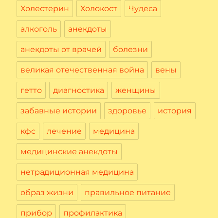
Холестерин
Холокост
Чудеса
алкоголь
анекдоты
анекдоты от врачей
болезни
великая отечественная война
вены
гетто
диагностика
женщины
забавные истории
здоровье
история
кфс
лечение
медицина
медицинские анекдоты
нетрадиционная медицина
образ жизни
правильное питание
прибор
профилактика