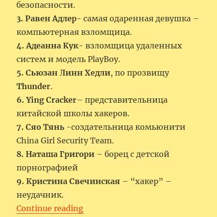
безопасности.
3. Равен Адлер-
самая одаренная девушка –
компьютерная взломщица.
4. Адеанна Кук-
взломщица удаленных
систем и модель PlayBoy.
5. Сьюзан Линн Хедли
, по прозвищу
Thunder
.
6. Ying Cracker
– представительница
китайской школы хакеров.
7. Сяо Тянь
-создательница комьюнити
China Girl Security Team.
8. Наташа Григори
– борец с детской
порнографией
9. Кристина Свечинская
– “хакер” –
неудачник.
“Женщины- хакеры.”
Continue reading