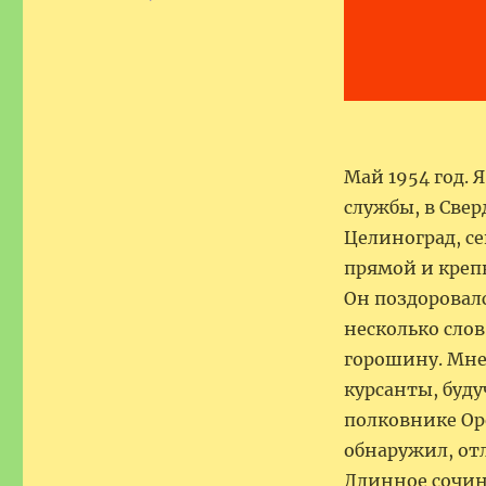
Май 1954 год. 
службы, в Свер
Целиноград, се
прямой и крепк
Он поздоровался
несколько слов
горошину. Мне
курсанты, буду
полковнике Оре
обнаружил, от
Длинное сочин