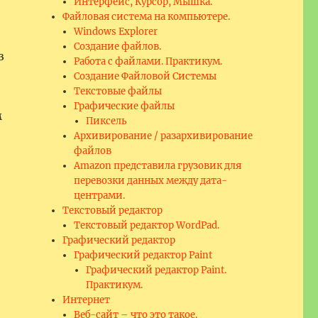
Интерфейс, Курсор, Мышка.
Файловая система на компьютере.
Windows Explorer
Создание файлов.
з
Работа с файлами. Практикум.
Создание Файловой Системы
Текстовые файлы
Графические файлы
м
Пиксель
Архивирование / разархивирование
файлов
Amazon представила грузовик для
перевозки данных между дата-
ророчество.”
центрами.
Текстовый редактор
Текстовый редактор WordPad.
Графический редактор
Графический редактор Paint
Графический редактор Paint.
Практикум.
Интернет
Веб-сайт – что это такое.