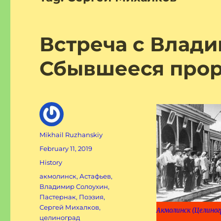
Встреча c Влад
Сбывшееся прор
Author
Mikhail Ruzhanskiy
Posted
February 11, 2019
on
Categories
History
Tags
акмолинск
,
Астафьев
,
Владимир Солоухин
,
Пастернак
,
Поэзия
,
Сергей Михалков
,
Акмолинск (Целиног
целиноград