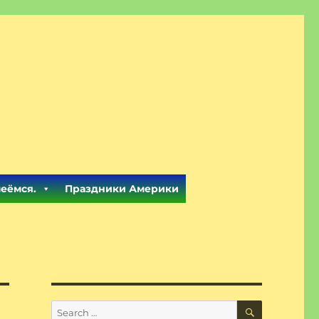
меёмся.
Праздники Америки
SEARCH
Search