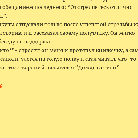
 обещанием последнего: “Отстреляетесь отлично –
к”.
икулы отпускали только после успешной стрельбы и
историю я и рассказал своему попутчику. Он мягко
беседу не поддержал.
ите?”- спросил он меня и протянул книжечку, а са
сапоги, улегся на голую полку и стал читать что-то
ик стихотворений назывался “Дождь в степи”
“Встреча c Владимиром Солоухиным. Сбывшееся п
g