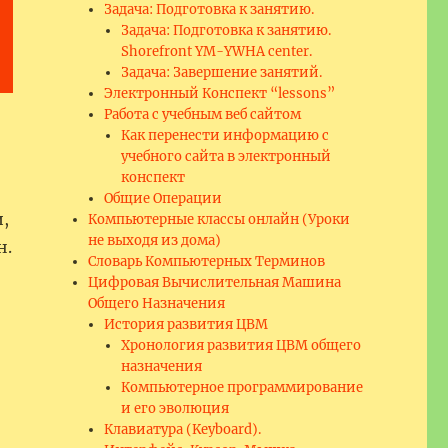
Задача: Подготовка к занятию.
Задача: Подготовка к занятию.
Shorefront YM-YWHA center.
Задача: Завершение занятий.
Электронный Конспект “lessons”
Работа с учебным веб сайтом
Как перенести информацию с
учебного сайта в электронный
конспект
Общие Операции
,
Компьютерные классы онлайн (Уроки
не выходя из дома)
н.
Словарь Компьютерных Терминов
Цифровая Вычислительная Машина
Общего Назначения
История развития ЦВМ
Хронология развития ЦВМ общего
назначения
Компьютерное программирование
и его эволюция
Клавиатура (Keyboard).