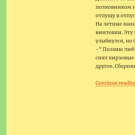
полковником и
отпущу в отпус
На летние кан
винтовки. Эту 
улыбнулся, но 
-” Поэзию люб
снял кирзовые 
другое. Сборн
Continue readin