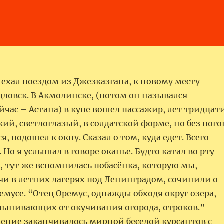
Я ехал поездом из Джезказгана, к новому месту
дловск. В Акмолинске, (потом он назывался
йчас – Астана) в купе вошел пассажир, лет тридцати
ий, светлоглазый, в солдатской форме, но без пого
, подошел к окну. Сказал о том, куда едет. Всего
. Но я услышал в говоре оканье. Будто катал во рту
, тут же вспомнилась побасёнка, которую мы,
чи в летних лагерях под Ленинградом, сочинили о
мусе. “Отец Оремус, однажды обходя округ озера,
лынивающих от окучивания огорода, отроков.”
ение заканчивалось мирной беседой курсантов с