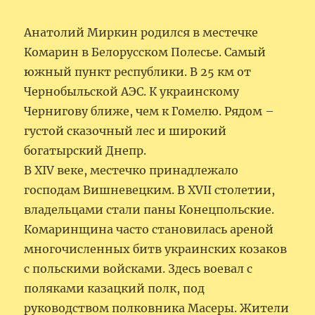
Анатолий Миркин родился в местечке
Комарин в Белорусском Полесье. Самый
южный пункт республики. В 25 км от
Чернобыльской АЭС. К украинскому
Чернигову ближе, чем к Гомелю. Рядом –
густой сказочный лес и широкий
богатырский Днепр.
В XIV веке, местечко принадлежало
господам Вишневецким. В XVII столетии,
владельцами стали паны Конецпольские.
Комаринщина часто становилась ареной
многочисленных битв украинских козаков
с польскими войсками. Здесь воевал с
поляками казацкий полк, под
руководством полковника Масеры. Жители