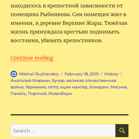
находилось в крепостной зависимости от
помещика Рыбникова. Сам помещик жил в
имении, в деревне Верхние Жары. Тяжёлая
жизнь принуждала крестьян поднимать
восстания, убивать крепостников.
“Анатолий Миркин”
Continue reading
Author
Posted
Categories
Tags
Mikhail Ruzhanskiy
February 18, 2019
History
on
Анатолий Миркин
,
Бучер
,
великая отечественная
война
,
Германия
,
гетто
,
ицик мангер
,
Комарин
,
Мясник
,
Память
,
Портной
,
Розенбаум
SE
Search
for: