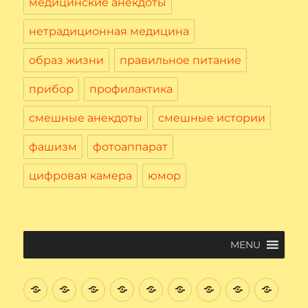
медицинские анекдоты
нетрадиционная медицина
образ жизни
правильное питание
прибор
профилактика
смешные анекдоты
смешные истории
фашизм
фотоаппарат
цифровая камера
юмор
MENU
Введение
Цифровая
Файловая
Текстовый
Интернет
Начнем
Электронная
Графичес
Соци
Вычислительная
система
редактор
поиск
почта.
редактор
сеть