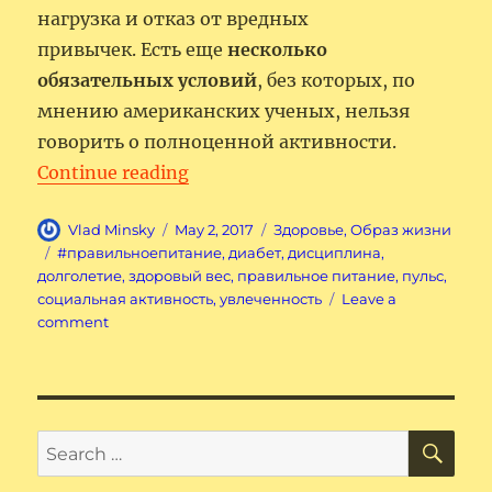
нагрузка и отказ от вредных
привычек. Есть еще
несколько
обязательных условий
, без которых, по
мнению американских ученых, нельзя
говорить о полноценной активности.
“Как продлить свою активную 
Continue reading
Author
Posted
Categories
Vlad Minsky
May 2, 2017
Здоровье
,
Образ жизни
on
Tags
#правильноепитание
,
диабет
,
дисциплина
,
долголетие
,
здоровый вес
,
правильное питание
,
пульс
,
социальная активность
,
увлеченность
Leave a
on
comment
Как
продлить
свою
активную
жизнь
SE
Search
for: