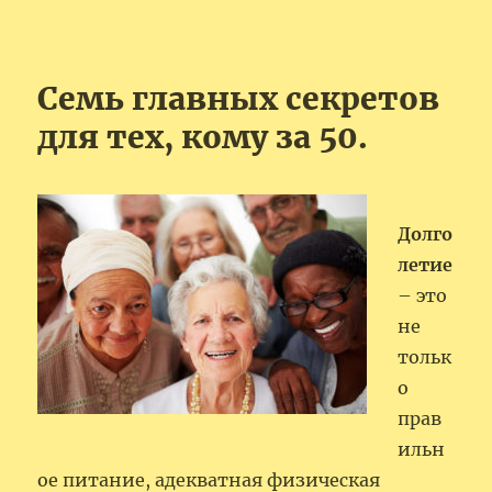
Семь главных секретов
для тех, кому за 50.
Долго
летие
– это
не
тольк
о
прав
ильн
ое питание, адекватная физическая