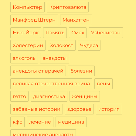
Компьютер
Криптовалюта
Манфред Штерн
Манхэттен
Нью-Йорк
Память
Смех
Узбекистан
Холестерин
Холокост
Чудеса
алкоголь
анекдоты
анекдоты от врачей
болезни
великая отечественная война
вены
гетто
диагностика
женщины
забавные истории
здоровье
история
кфс
лечение
медицина
медицинские анекдоты