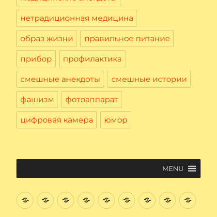
нетрадиционная медицина
образ жизни
правильное питание
прибор
профилактика
смешные анекдоты
смешные истории
фашизм
фотоаппарат
цифровая камера
юмор
MENU
Введение
Цифровая
Файловая
Текстовый
Интернет
Начнем
Электронная
Графичес
Соци
Вычислительная
система
редактор
поиск
почта.
редактор
сеть