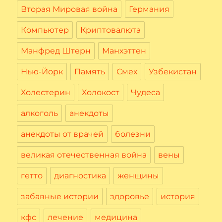
Вторая Мировая война
Германия
Компьютер
Криптовалюта
Манфред Штерн
Манхэттен
Нью-Йорк
Память
Смех
Узбекистан
Холестерин
Холокост
Чудеса
алкоголь
анекдоты
анекдоты от врачей
болезни
великая отечественная война
вены
гетто
диагностика
женщины
забавные истории
здоровье
история
кфс
лечение
медицина