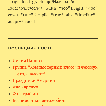
-page-feed-graph-api/Нам-за-60-
105213031530235/” width=”300″ height=”500″
cover=”true” facepile=”true” tabs=”timeline”
adapt=”true”]
ПОСЛЕДНИЕ ПОСТЫ
Лилия Панова
Группа “Компьютерный класс” и Фейсбук
– 3 года вместе!
Праздники Америки
Яна Курлянд.
Фотографии
Беспилотный автомобиль