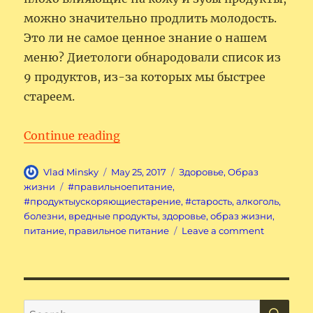
можно значительно продлить молодость.
Это ли не самое ценное знание о нашем
меню? Диетологи обнародовали список из
9 продуктов, из-за которых мы быстрее
стареем.
“Продукты, ускоряющие старен
Continue reading
Author
Posted
Categories
Vlad Minsky
May 25, 2017
Здоровье
,
Образ
on
Tags
жизни
#правильноепитание
,
#продуктыускоряющиестарение
,
#старость
,
алкоголь
,
болезни
,
вредные продукты
,
здоровье
,
образ жизни
,
on
питание
,
правильное питание
Leave a comment
Продукты,
ускоряющ
старение.
SE
Search