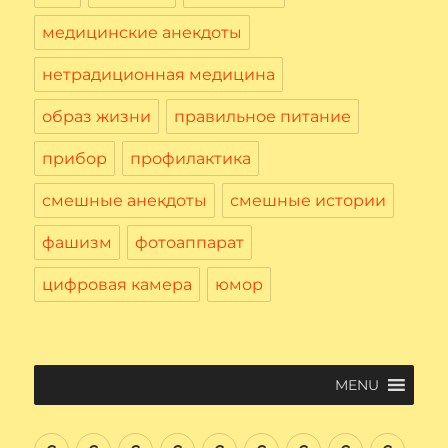
медицинские анекдоты
нетрадиционная медицина
образ жизни
правильное питание
прибор
профилактика
смешные анекдоты
смешные истории
фашизм
фотоаппарат
цифровая камера
юмор
MENU
Введение
Цифровая
Файловая
Текстовый
Интернет
Начнем
Электронная
Графичес
Соци