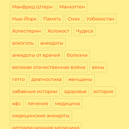
Манфред Штерн
Манхэттен
Нью-Йорк
Память
Смех
Узбекистан
Холестерин
Холокост
Чудеса
алкоголь
анекдоты
анекдоты от врачей
болезни
великая отечественная война
вены
гетто
диагностика
женщины
забавные истории
здоровье
история
кфс
лечение
медицина
медицинские анекдоты
нетрадиционная медицина