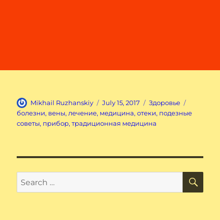
Author
Posted
Categories
Tags
Mikhail Ruzhanskiy
July 15, 2017
Здоровье
on
болезни
,
вены
,
лечение
,
медицина
,
отеки
,
подезные
советы
,
прибор
,
традиционная медицина
SE
Search
for: