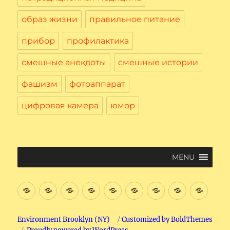
образ жизни
правильное питание
прибор
профилактика
смешные анекдоты
смешные истории
фашизм
фотоаппарат
цифровая камера
юмор
MENU
Введение
Цифровая
Файловая
Текстовый
Интернет
Начнем
Электронная
Графичес
Соци
Вычислительная
система
редактор
поиск
почта.
редактор
сеть
Машина
на
в
Paint
Face
Environment Brooklyn (NY)
Customized by BoldThemes