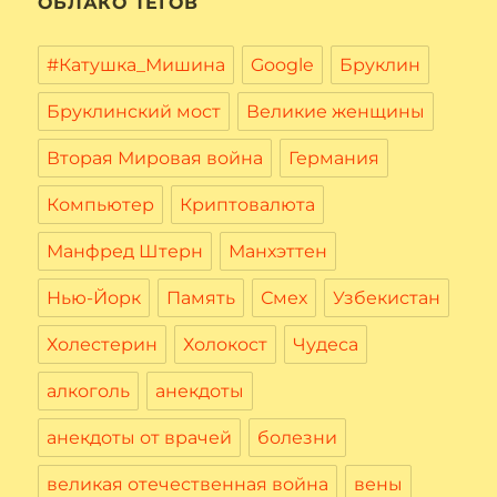
ОБЛАКО ТЕГОВ
#Катушка_Мишина
Google
Бруклин
Бруклинский мост
Великие женщины
Вторая Мировая война
Германия
Компьютер
Криптовалюта
Манфред Штерн
Манхэттен
Нью-Йорк
Память
Смех
Узбекистан
Холестерин
Холокост
Чудеса
алкоголь
анекдоты
анекдоты от врачей
болезни
великая отечественная война
вены