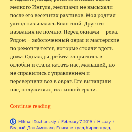
мелкого Ингула, месяцами не высыхали
после его весенних разливов. Моя родная
улица называлась Болотной. Другого
названия не помню. Перед окнами – река.
Рядом – заболоченный овраг и мастерские
по ремонту телег, которые стояли вдоль
дома. Однажды, ребята запряглись в
оглобли и стали катать нас, малышей, но
не справились с управлением и
перевернули воз в овраг. Еле вытащили
нас, полуживых, из липкой грязи.
“Степной город мой, родные пе
Continue reading
Author
Posted
Categories
Tags
Mikhail Ruzhanskiy
February 7, 2019
History
on
Бедный
,
Дон Аминадо
,
Елисаветград
,
Кировоград
,