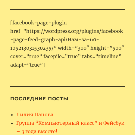
[facebook-page-plugin
href=”https://wordpress.org/plugins/facebook
-page-feed-graph-api/Нам-за-60-
105213031530235/” width=”300″ height=”500″
cover=”true” facepile=”true” tabs=”timeline”
adapt=”true”]
ПОСЛЕДНИЕ ПОСТЫ
Лилия Панова
Группа “Компьютерный класс” и Фейсбук
– 3 года вместе!