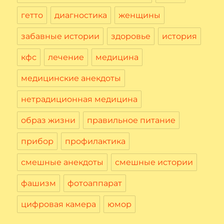
гетто
диагностика
женщины
забавные истории
здоровье
история
кфс
лечение
медицина
медицинские анекдоты
нетрадиционная медицина
образ жизни
правильное питание
прибор
профилактика
смешные анекдоты
смешные истории
фашизм
фотоаппарат
цифровая камера
юмор