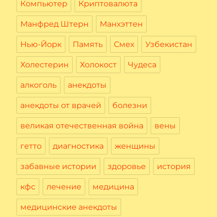
Компьютер
Криптовалюта
Манфред Штерн
Манхэттен
Нью-Йорк
Память
Смех
Узбекистан
Холестерин
Холокост
Чудеса
алкоголь
анекдоты
анекдоты от врачей
болезни
великая отечественная война
вены
гетто
диагностика
женщины
забавные истории
здоровье
история
кфс
лечение
медицина
медицинские анекдоты