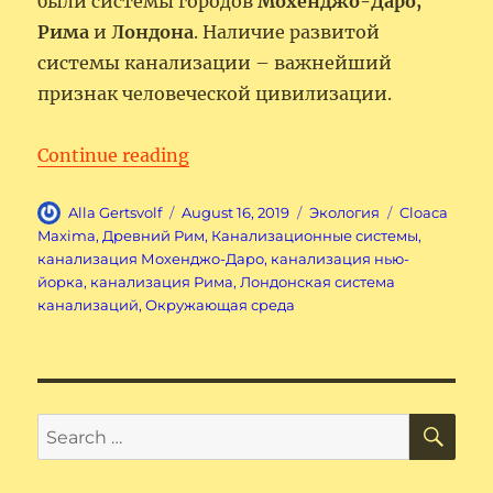
были системы городов
Мохенджо-Даро,
Рима
и
Лондона
. Наличие развитой
системы канализации – важнейший
признак человеческой цивилизации.
“История систем канализации 
Continue reading
Author
Posted
Categories
Tags
Alla Gertsvolf
August 16, 2019
Экология
Cloaca
on
Maxima
,
Древний Рим
,
Канализационные системы
,
канализация Мохенджо-Даро
,
канализация нью-
йорка
,
канализация Рима
,
Лондонская система
канализаций
,
Окружающая среда
SE
Search
for: