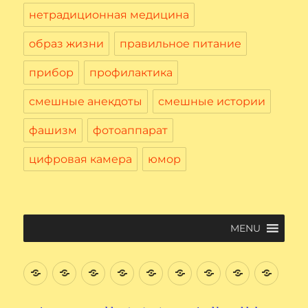
нетрадиционная медицина
образ жизни
правильное питание
прибор
профилактика
смешные анекдоты
смешные истории
фашизм
фотоаппарат
цифровая камера
юмор
MENU
Введение
Цифровая
Файловая
Текстовый
Интернет
Начнем
Электронная
Графичес
Соци
Вычислительная
система
редактор
поиск
почта.
редактор
сеть