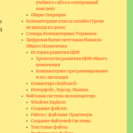
учебного сайта в электронный
конспект
Общие Операции
е
Компьютерные классы онлайн (Уроки
не выходя из дома)
й
Словарь Компьютерных Терминов
Цифровая Вычислительная Машина
Общего Назначения
История развития ЦВМ
Хронология развития ЦВМ общего
назначения
Компьютерное программирование
и его эволюция
Клавиатура (Keyboard).
Интерфейс, Курсор, Мышка.
Файловая система на компьютере.
Windows Explorer
Создание файлов.
Работа с файлами. Практикум.
Создание Файловой Системы
Текстовые файлы
еской цивилизации”