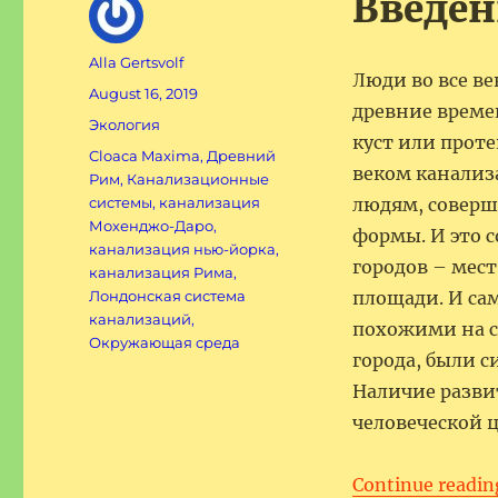
Введен
Author
Alla Gertsvolf
Люди во все ве
Posted
August 16, 2019
древние време
on
Categories
Экология
куст или прот
Tags
Cloaca Maxima
,
Древний
веком канализ
Рим
,
Канализационные
системы
,
канализация
людям, соверш
Мохенджо-Даро
,
формы. И это 
канализация нью-йорка
,
городов – мес
канализация Рима
,
Лондонская система
площади. И с
канализаций
,
похожими на с
Окружающая среда
города, были 
Наличие разви
человеческой 
Continue readin