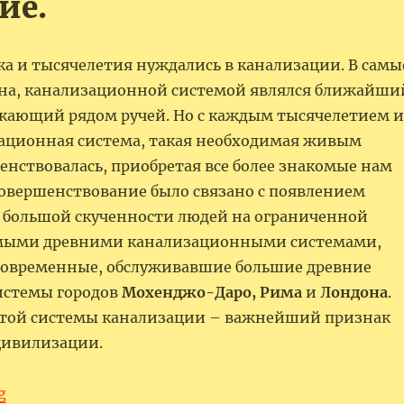
ие.
ка и тысячелетия нуждались в канализации. В самы
на, канализационной системой являлся ближайши
екающий рядом ручей. Но с каждым тысячелетием и
ационная система, такая необходимая живым
енствовалась, приобретая все более знакомые нам
совершенствование было связано с появлением
т большой скученности людей на ограниченной
амыми древними канализационными системами,
овременные, обслуживавшие большие древние
системы городов
Мохенджо-Даро, Рима
и
Лондона
.
той системы канализации – важнейший признак
цивилизации.
“История систем канализации – история человеч
g