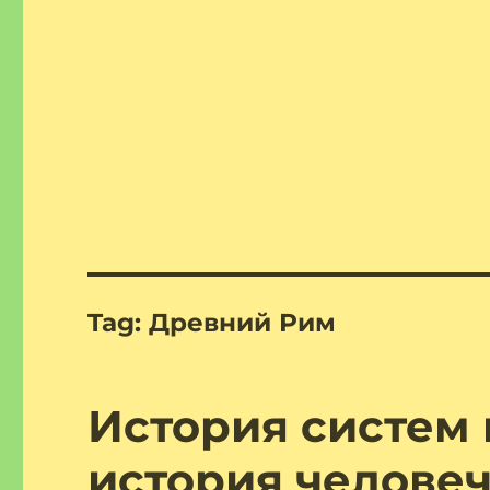
Tag:
Древний Рим
История систем 
история челове