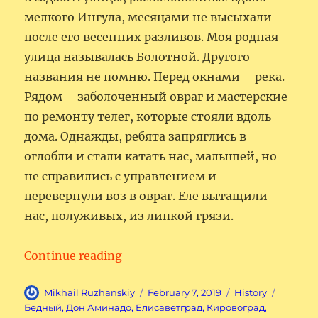
мелкого Ингула, месяцами не высыхали
после его весенних разливов. Моя родная
улица называлась Болотной. Другого
названия не помню. Перед окнами – река.
Рядом – заболоченный овраг и мастерские
по ремонту телег, которые стояли вдоль
дома. Однажды, ребята запряглись в
оглобли и стали катать нас, малышей, но
не справились с управлением и
перевернули воз в овраг. Еле вытащили
нас, полуживых, из липкой грязи.
“Степной город мой, родные пе
Continue reading
Author
Posted
Categories
Tags
Mikhail Ruzhanskiy
February 7, 2019
History
on
Бедный
,
Дон Аминадо
,
Елисаветград
,
Кировоград
,