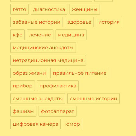
гетто
диагностика
женщины
забавные истории
здоровье
история
кфс
лечение
медицина
медицинские анекдоты
нетрадиционная медицина
образ жизни
правильное питание
прибор
профилактика
смешные анекдоты
смешные истории
фашизм
фотоаппарат
цифровая камера
юмор