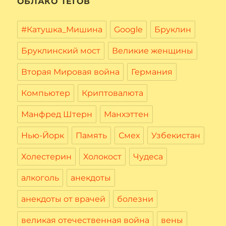
ОБЛАКО ТЕГОВ
#Катушка_Мишина
Google
Бруклин
Бруклинский мост
Великие женщины
Вторая Мировая война
Германия
Компьютер
Криптовалюта
Манфред Штерн
Манхэттен
Нью-Йорк
Память
Смех
Узбекистан
Холестерин
Холокост
Чудеса
алкоголь
анекдоты
анекдоты от врачей
болезни
великая отечественная война
вены