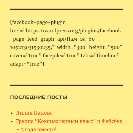
[facebook-page-plugin
href=”https://wordpress.org/plugins/facebook
-page-feed-graph-api/Нам-за-60-
105213031530235/” width=”300″ height=”500″
cover=”true” facepile=”true” tabs=”timeline”
adapt=”true”]
ПОСЛЕДНИЕ ПОСТЫ
Лилия Панова
Группа “Компьютерный класс” и Фейсбук
– 3 года вместе!