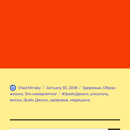
Author
Posted
Categories
Vlad Minsky
January 30, 2018
Здоровье
,
Образ
on
Tags
жизни
,
Это невероятно!
#ГрейсДжонс
,
алкоголь
,
виски
,
Грэйс Джонс
,
здоровье
,
медицина