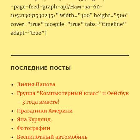
-page-feed-graph-api/Нам-за-60-
105213031530235/” width=”300″ height=”500″
cover=”true” facepile=”true” tabs=”timeline”
adapt=”true”]
ПОСЛЕДНИЕ ПОСТЫ
Лилия Панова
Группа “Компьютерный класс” и Фейсбук
– 3 года вместе!
Праздники Америки
Яна Курлянд.
Фотографии
Беспилотный автомобиль