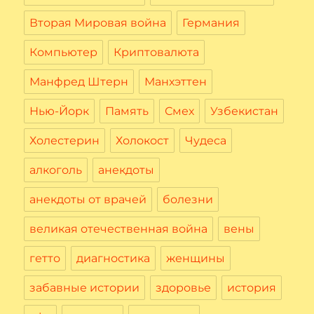
Вторая Мировая война
Германия
Компьютер
Криптовалюта
Манфред Штерн
Манхэттен
Нью-Йорк
Память
Смех
Узбекистан
Холестерин
Холокост
Чудеса
алкоголь
анекдоты
анекдоты от врачей
болезни
великая отечественная война
вены
гетто
диагностика
женщины
забавные истории
здоровье
история