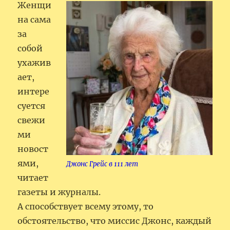
Женщи
на сама
за
собой
ухажив
ает,
интере
суется
свежи
ми
новост
ями,
Джонс Грейс в 111 лет
читает
газеты и журналы.
А способствует всему этому, то
обстоятельство, что миссис Джонс, каждый