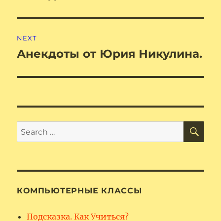
post:
NEXT
Анекдоты от Юрия Никулина.
Next
post:
SE
Search
for:
КОМПЬЮТЕРНЫЕ КЛАССЫ
Подсказка. Как Учиться?