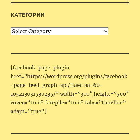
КАТЕГОРИИ
Категории
[facebook-page-plugin
href=”https://wordpress.org/plugins/facebook
-page-feed-graph-api/Нам-за-60-
105213031530235/” width=”300″ height=”500″
cover=”true” facepile=”true” tabs=”timeline”
adapt=”true”]