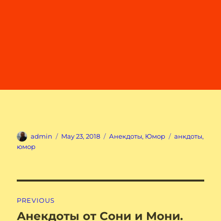
Author
Posted
Categories
Tags
admin
May 23, 2018
Анекдоты
,
Юмор
анкдоты
,
on
юмор
Post
PREVIOUS
navigation
Анекдоты от Сони и Мони.
Previous