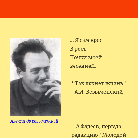
… Я сам врос
В рост
Почки моей
весенней.
“Так пахнет жизнь”
А.И. Безыменский
Александр Безыменский
А.Фадеев, первую
редакцию” Молодой