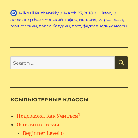
Author
Posted
Categories
Tags
Mikhail Ruzhanskiy
March 23, 2018
History
on
александр Безыменский
,
гофер
,
история
,
марсельеза
,
Маяковский
,
павел батурин
,
поэт
,
фадеев
,
юлиус мозен
SE
Search
for:
КОМПЬЮТЕРНЫЕ КЛАССЫ
Подсказка. Как Учиться?
Основные темы.
Beginner Level 0