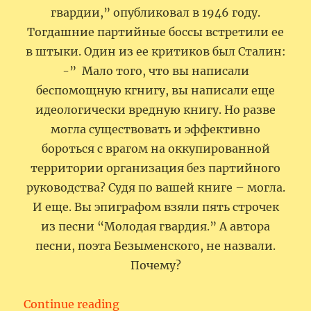
гвардии,” опубликовал в 1946 году.
Тогдашние партийные боссы встретили ее
в штыки. Один из ее критиков был Сталин:
-” Мало того, что вы написали
беспомощную кгнигу, вы написали еще
идеологически вредную книгу. Но разве
могла существовать и эффективно
бороться с врагом на оккупированной
территории организация без партийного
руководства? Судя по вашей книге – могла.
И еще. Вы эпиграфом взяли пять строчек
из песни “Молодая гвардия.” А автора
песни, поэта Безыменского, не назвали.
Почему?
“Сын революции- поэт, Алекса
Continue reading