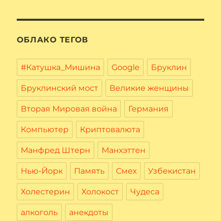
ОБЛАКО ТЕГОВ
#Катушка_Мишина
Google
Бруклин
Бруклинский мост
Великие женщины
Вторая Мировая война
Германия
Компьютер
Криптовалюта
Манфред Штерн
Манхэттен
Нью-Йорк
Память
Смех
Узбекистан
Холестерин
Холокост
Чудеса
алкоголь
анекдоты