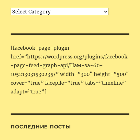
Категории
[facebook-page-plugin
href=”https://wordpress.org/plugins/facebook
-page-feed-graph-api/Нам-за-60-
105213031530235/” width=”300″ height=”500″
cover=”true” facepile=”true” tabs=”timeline”
adapt=”true”]
ПОСЛЕДНИЕ ПОСТЫ