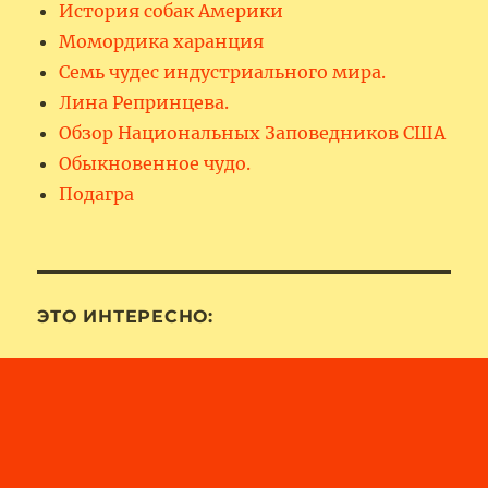
История собак Америки
Момордика харанция
Семь чудес индустриального мира.
Лина Репринцева.
Обзор Национальных Заповедников США
Обыкновенное чудо.
Подагра
ЭТО ИНТЕРЕСНО: