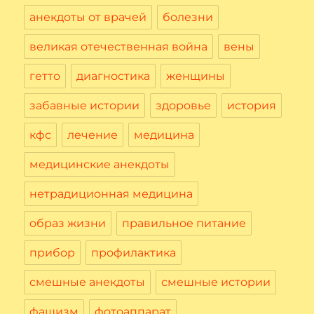
анекдоты от врачей
болезни
великая отечественная война
вены
гетто
диагностика
женщины
забавные истории
здоровье
история
кфс
лечение
медицина
медицинские анекдоты
нетрадиционная медицина
образ жизни
правильное питание
прибор
профилактика
смешные анекдоты
смешные истории
фашизм
фотоаппарат