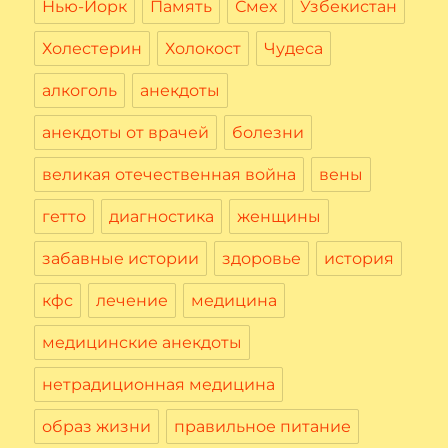
Нью-Йорк
Память
Смех
Узбекистан
Холестерин
Холокост
Чудеса
алкоголь
анекдоты
анекдоты от врачей
болезни
великая отечественная война
вены
гетто
диагностика
женщины
забавные истории
здоровье
история
кфс
лечение
медицина
медицинские анекдоты
нетрадиционная медицина
образ жизни
правильное питание