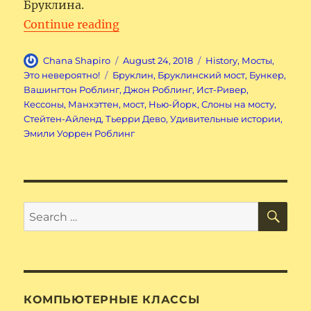
Бруклина.
“Удивительные истории из «жи
Continue reading
Author
Posted
Categories
Chana Shapiro
August 24, 2018
History
,
Мосты
,
on
Tags
Это невероятно!
Бруклин
,
Бруклинский мост
,
Бункер
,
Вашингтон Роблинг
,
Джон Роблинг
,
Ист-Ривер
,
Кессоны
,
Манхэттен
,
мост
,
Нью-Йорк
,
Слоны на мосту
,
Стейтен-Айленд
,
Тьерри Дево
,
Удивительные истории
,
Эмили Уоррен Роблинг
SE
Search
for:
КОМПЬЮТЕРНЫЕ КЛАССЫ