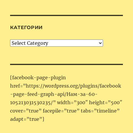
КАТЕГОРИИ
Категории
[facebook-page-plugin
href=”https://wordpress.org/plugins/facebook
-page-feed-graph-api/Нам-за-60-
105213031530235/” width=”300″ height=”500″
cover=”true” facepile=”true” tabs=”timeline”
adapt=”true”]