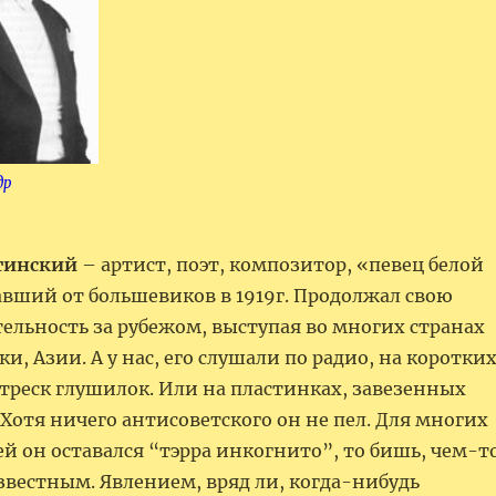
др
тинский
– артист, поэт, композитор, «певец белой
авший от большевиков в 1919г. Продолжал свою
ельность за рубежом, выступая во многих странах
и, Азии. А у нас, его слушали по радио, на коротки
 треск глушилок. Или на пластинках, завезенных
Хотя ничего антисоветского он не пел. Для многих
й он оставался “тэрра инкогнито”, то бишь, чем-т
звестным. Явлением, вряд ли, когда-нибудь