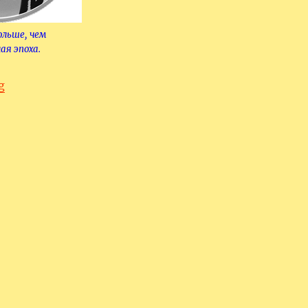
ольше, чем
ая эпоха.
“Мои современники.”
g