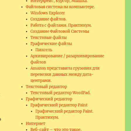
Интерфейс, Курсор, Мышка.
Файловая система на компьютере.
Windows Explorer
Создание файлов.
Работа с файлами. Практикум.
Создание Файловой Системы
Текстовые файлы
Графические файлы
Пиксель
Архивирование / разархивирование
файлов
Amazon представила грузовик для
перевозки данных между дата-
центрами.
Текстовый редактор
Текстовый редактор WordPad.
х
Графический редактор
Графический редактор Paint
Графический редактор Paint.
Практикум.
о
Интернет
Веб-сайт – что это такое.