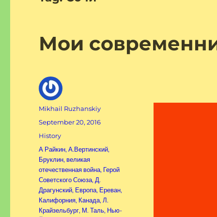
Мои современни
Author
Mikhail Ruzhanskiy
Posted
September 20, 2016
on
Categories
History
Tags
А Райкин
,
А.Вертинский
,
Бруклин
,
великая
отечественная война
,
Герой
Советского Союза
,
Д.
Драгунский
,
Европа
,
Ереван
,
Калифорния
,
Канада
,
Л.
Крайзельбург
,
М. Таль
,
Нью-