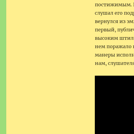
постижимым. И 
слушал его под
вернулся из эм
первый, публич
высоким штиле
нем поражало 
манеры исполн
нам, слушател