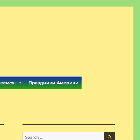
меёмся.
Праздники Америки
SEARCH
Search