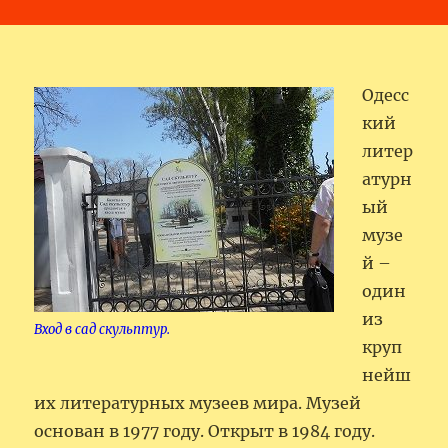
Одесс
кий
литер
атурн
ый
музе
й –
один
из
Вход в сад скульптур.
круп
нейш
их литературных музеев мира. Музей
основан в 1977 году. Открыт в 1984 году.