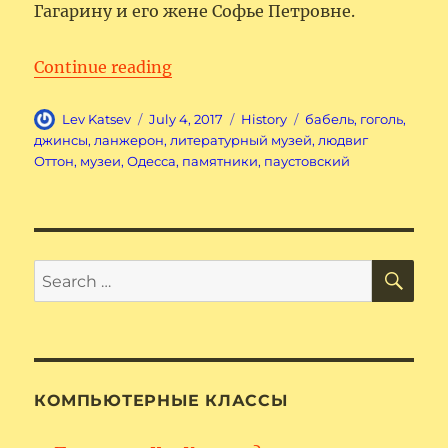
Гагарину и его жене Софье Петровне.
“Одесский литературный музей
Continue reading
Author
Posted
Categories
Tags
Lev Katsev
July 4, 2017
History
бабель
,
гоголь
,
on
джинсы
,
ланжерон
,
литературный музей
,
людвиг
Оттон
,
музеи
,
Одесса
,
памятники
,
паустовский
SE
Search
for:
КОМПЬЮТЕРНЫЕ КЛАССЫ