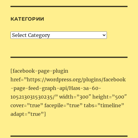
КАТЕГОРИИ
Категории
[facebook-page-plugin
href=”https://wordpress.org/plugins/facebook
-page-feed-graph-api/Нам-за-60-
105213031530235/” width=”300″ height=”500″
cover=”true” facepile=”true” tabs=”timeline”
adapt=”true”]