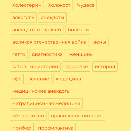
Холестерин
Холокост
Чудеса
алкоголь
анекдоты
анекдоты от врачей
болезни
великая отечественная война
вены
гетто
диагностика
женщины
забавные истории
здоровье
история
кфс
лечение
медицина
медицинские анекдоты
нетрадиционная медицина
образ жизни
правильное питание
прибор
профилактика