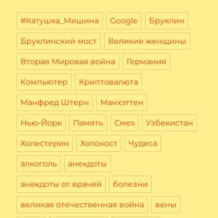
#Катушка_Мишина
Google
Бруклин
Бруклинский мост
Великие женщины
Вторая Мировая война
Германия
Компьютер
Криптовалюта
Манфред Штерн
Манхэттен
Нью-Йорк
Память
Смех
Узбекистан
Холестерин
Холокост
Чудеса
алкоголь
анекдоты
анекдоты от врачей
болезни
великая отечественная война
вены