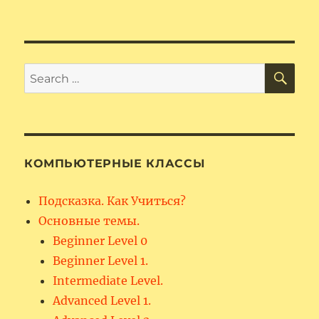
Настой
софор
–
быстра
помощ
SE
Search
при
for:
ушибах
пореза
ожогах
КОМПЬЮТЕРНЫЕ КЛАССЫ
Подсказка. Как Учиться?
Основные темы.
Beginner Level 0
Beginner Level 1.
Intermediate Level.
Advanced Level 1.