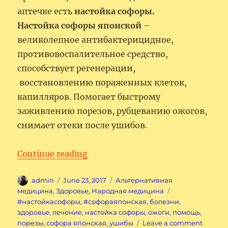
аптечке есть
настойка софоры.
Настойка софоры японской
–
великолепное антибактерицидное,
противовоспалительное средство,
способствует регенерации,
восстановлению пораженных клеток,
капилляров. Помогает быстрому
заживлению порезов, рубцеванию ожогов,
снимает отеки после ушибов.
“Настойка софоры – быстрая по
Continue reading
Author
Posted
Categories
admin
June 23, 2017
Альтернативная
on
Tags
медицина
,
Здоровье
,
Народная медицина
#настойкасофоры
,
#софораяпонская
,
болезни
,
здоровье
,
лечение
,
настойка софоры
,
ожоги
,
помощь
,
on
порезы
,
софора японская
,
ушибы
Leave a comment