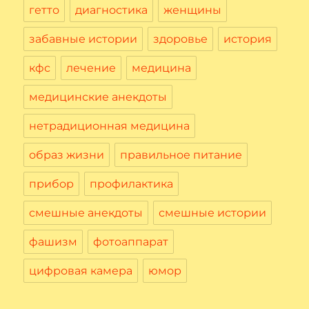
гетто
диагностика
женщины
забавные истории
здоровье
история
кфс
лечение
медицина
медицинские анекдоты
нетрадиционная медицина
образ жизни
правильное питание
прибор
профилактика
смешные анекдоты
смешные истории
фашизм
фотоаппарат
цифровая камера
юмор