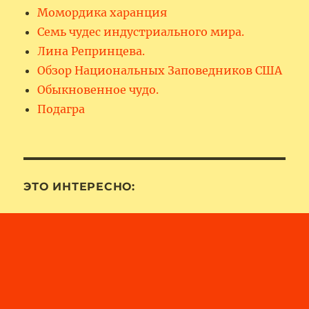
Момордика харанция
Семь чудес индустриального мира.
Лина Репринцева.
Обзор Национальных Заповедников США
Обыкновенное чудо.
Подагра
ЭТО ИНТЕРЕСНО: