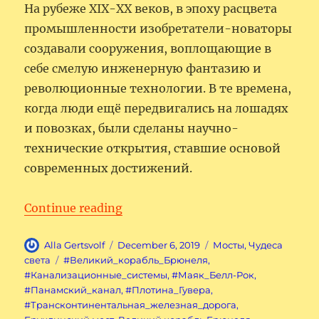
На рубеже XIX-XX веков, в эпоху расцвета
промышленности изобретатели-новаторы
создавали сооружения, воплощающие в
себе смелую инженерную фантазию и
революционные технологии. В те времена,
когда люди ещё передвигались на лошадях
и повозках, были сделаны научно-
технические открытия, ставшие основой
современных достижений.
“Семь чудес индустриального м
Continue reading
Author
Posted
Categories
Alla Gertsvolf
December 6, 2019
Мосты
,
Чудеса
on
Tags
света
#Великий_корабль_Брюнеля
,
#Канализационные_системы
,
#Маяк_Белл-Рок
,
#Панамский_канал
,
#Плотина_Гувера
,
#Трансконтинентальная_железная_дорога
,