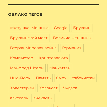
ОБЛАКО ТЕГОВ
#Катушка_Мишина
Google
Бруклин
Бруклинский мост
Великие женщины
Вторая Мировая война
Германия
Компьютер
Криптовалюта
Манфред Штерн
Манхэттен
Нью-Йорк
Память
Смех
Узбекистан
Холестерин
Холокост
Чудеса
алкоголь
анекдоты