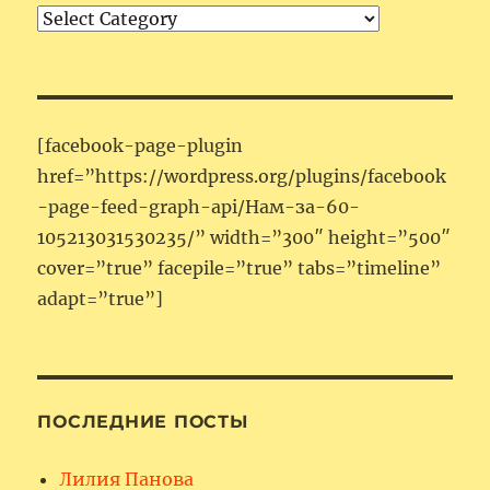
Категории
[facebook-page-plugin
href=”https://wordpress.org/plugins/facebook
-page-feed-graph-api/Нам-за-60-
105213031530235/” width=”300″ height=”500″
cover=”true” facepile=”true” tabs=”timeline”
adapt=”true”]
ПОСЛЕДНИЕ ПОСТЫ
Лилия Панова