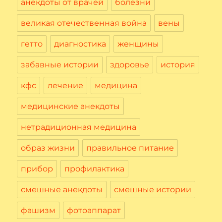
анекдоты от врачей
болезни
великая отечественная война
вены
гетто
диагностика
женщины
забавные истории
здоровье
история
кфс
лечение
медицина
медицинские анекдоты
нетрадиционная медицина
образ жизни
правильное питание
прибор
профилактика
смешные анекдоты
смешные истории
фашизм
фотоаппарат