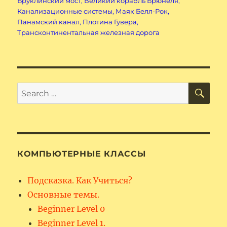
Бруклинский мост
,
Великий корабль Брюнеля
,
Канализационные системы
,
Маяк Белл-Рок
,
Панамский канал
,
Плотина Гувера
,
Трансконтинентальная железная дорога
SE
Search
for:
КОМПЬЮТЕРНЫЕ КЛАССЫ
Подсказка. Как Учиться?
Основные темы.
Beginner Level 0
Beginner Level 1.