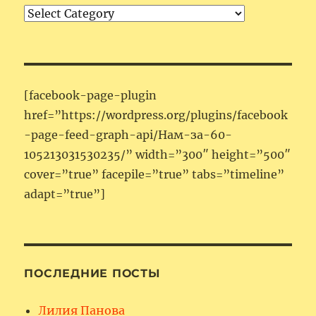
Категории
[facebook-page-plugin
href=”https://wordpress.org/plugins/facebook
-page-feed-graph-api/Нам-за-60-
105213031530235/” width=”300″ height=”500″
cover=”true” facepile=”true” tabs=”timeline”
adapt=”true”]
ПОСЛЕДНИЕ ПОСТЫ
Лилия Панова