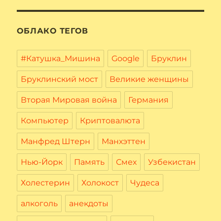
ОБЛАКО ТЕГОВ
#Катушка_Мишина
Google
Бруклин
Бруклинский мост
Великие женщины
Вторая Мировая война
Германия
Компьютер
Криптовалюта
Манфред Штерн
Манхэттен
Нью-Йорк
Память
Смех
Узбекистан
Холестерин
Холокост
Чудеса
алкоголь
анекдоты