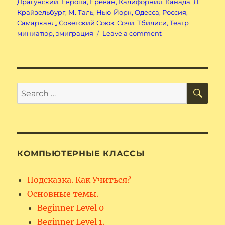
Драгунский
,
Европа
,
Ереван
,
Калифорния
,
Канада
,
Л.
Крайзельбург
,
М. Таль
,
Нью-Йорк
,
Одесса
,
Россия
,
Самарканд
,
Советский Союз
,
Сочи
,
Тбилиси
,
Театр
on
миниатюр
,
эмиграция
Leave a comment
Мои
современники.
SE
Search
for:
КОМПЬЮТЕРНЫЕ КЛАССЫ
Подсказка. Как Учиться?
Основные темы.
Beginner Level 0
Beginner Level 1.