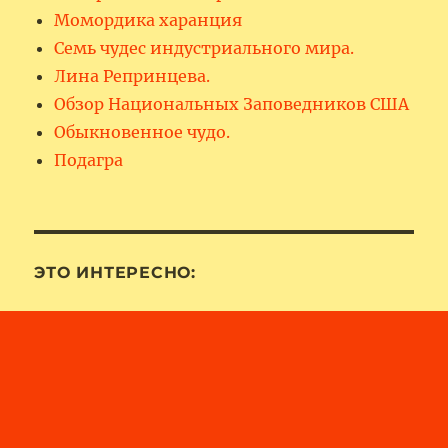
Момордика харанция
Семь чудес индустриального мира.
Лина Репринцева.
Обзор Национальных Заповедников США
Обыкновенное чудо.
Подагра
ЭТО ИНТЕРЕСНО: