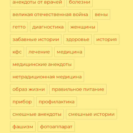
анекдоты от врачей
болезни
великая отечественная война
вены
гетто
диагностика
женщины
забавные истории
здоровье
история
кфс
лечение
медицина
медицинские анекдоты
нетрадиционная медицина
образ жизни
правильное питание
прибор
профилактика
смешные анекдоты
смешные истории
фашизм
фотоаппарат