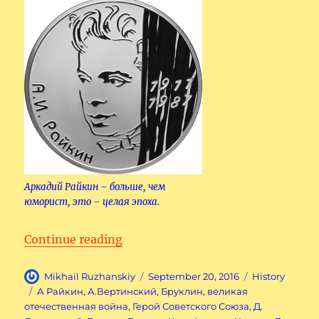
Аркадий Райкин – больше, чем
юморист, это – целая эпоха.
“Мои современники.”
Continue reading
Author
Posted
Categories
Mikhail Ruzhanskiy
September 20, 2016
History
on
Tags
А Райкин
,
А.Вертинский
,
Бруклин
,
великая
отечественная война
,
Герой Советского Союза
,
Д.