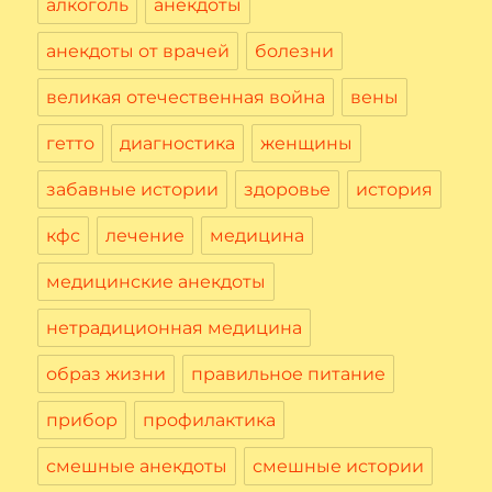
алкоголь
анекдоты
анекдоты от врачей
болезни
великая отечественная война
вены
гетто
диагностика
женщины
забавные истории
здоровье
история
кфс
лечение
медицина
медицинские анекдоты
нетрадиционная медицина
образ жизни
правильное питание
прибор
профилактика
смешные анекдоты
смешные истории