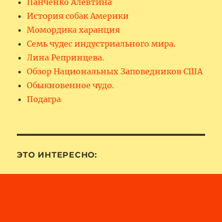
Панченко Алевтина
История собак Америки
Момордика харанция
Семь чудес индустриального мира.
Лина Репринцева.
Обзор Национальных Заповедников США
Обыкновенное чудо.
Подагра
ЭТО ИНТЕРЕСНО: