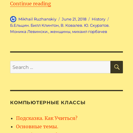
“Шерше ля фам”
Continue reading
Author
Posted
Categories
Tags
Mikhail Ruzhanskiy
June 21, 2018
History
on
Б.Ельцин. Билл Клинтон
,
В. Ковалев. Ю. Скуратов.
Моника Левински.
,
женщины
,
михаил горбачев
SE
Search
for:
КОМПЬЮТЕРНЫЕ КЛАССЫ
Подсказка. Как Учиться?
Основные темы.