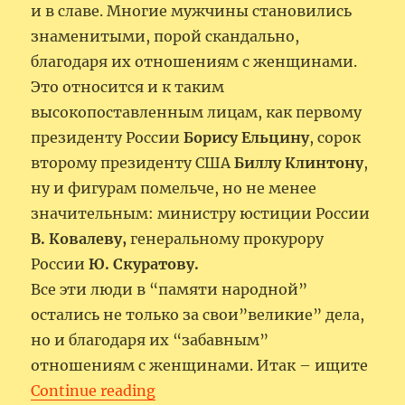
и в славе. Многие мужчины становились
знаменитыми, порой скандально,
благодаря их отношениям с женщинами.
Это относится и к таким
высокопоставленным лицам, как первому
президенту России
Борису Ельцину
, сорок
второму президенту США
Биллу Клинтону
,
ну и фигурам помельче, но не менее
значительным: министру юстиции России
В. Ковалеву,
генеральному прокурору
России
Ю. Скуратову.
Все эти люди в “памяти народной”
остались не только за свои”великие” дела,
но и благодаря их “забавным”
отношениям с женщинами. Итак – ищите
“Шерше ля фам”
Continue reading