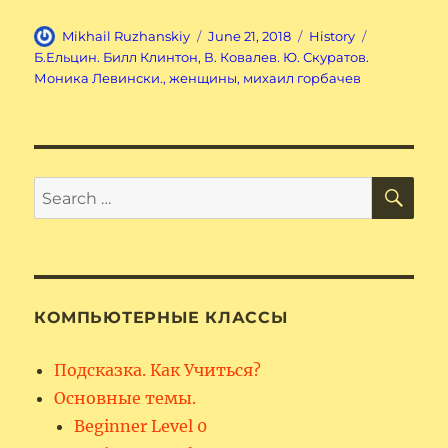
Author
Posted
Categories
Tags
Mikhail Ruzhanskiy
June 21, 2018
History
on
Б.Ельцин. Билл Клинтон
,
В. Ковалев. Ю. Скуратов.
Моника Левински.
,
женщины
,
михаил горбачев
SE
Search
for:
КОМПЬЮТЕРНЫЕ КЛАССЫ
Подсказка. Как Учиться?
Основные темы.
Beginner Level 0