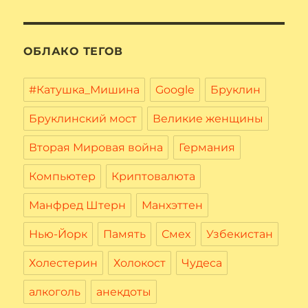
ОБЛАКО ТЕГОВ
#Катушка_Мишина
Google
Бруклин
Бруклинский мост
Великие женщины
Вторая Мировая война
Германия
Компьютер
Криптовалюта
Манфред Штерн
Манхэттен
Нью-Йорк
Память
Смех
Узбекистан
Холестерин
Холокост
Чудеса
алкоголь
анекдоты