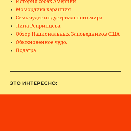
История собак Америки
Момордика харанция
Семь чудес индустриального мира.
Лина Репринцева.
Обзор Национальных Заповедников США
Обыкновенное чудо.
Подагра
ЭТО ИНТЕРЕСНО: