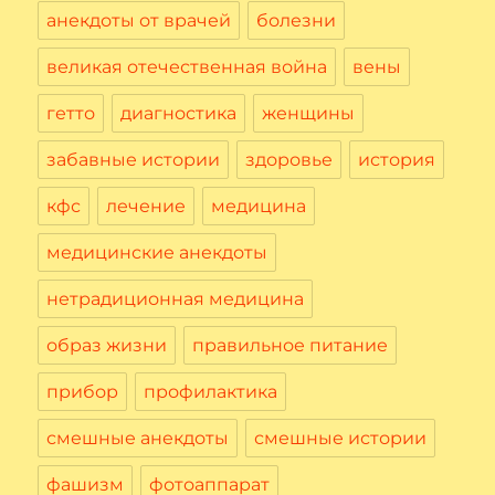
анекдоты от врачей
болезни
великая отечественная война
вены
гетто
диагностика
женщины
забавные истории
здоровье
история
кфс
лечение
медицина
медицинские анекдоты
нетрадиционная медицина
образ жизни
правильное питание
прибор
профилактика
смешные анекдоты
смешные истории
фашизм
фотоаппарат