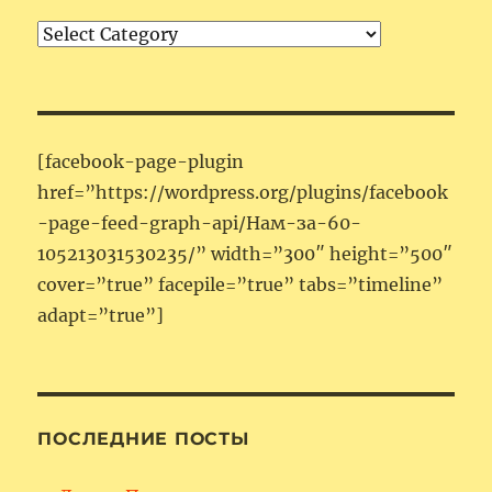
Категории
[facebook-page-plugin
href=”https://wordpress.org/plugins/facebook
-page-feed-graph-api/Нам-за-60-
105213031530235/” width=”300″ height=”500″
cover=”true” facepile=”true” tabs=”timeline”
adapt=”true”]
ПОСЛЕДНИЕ ПОСТЫ