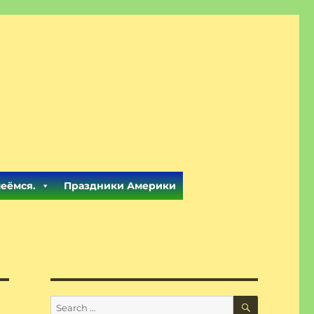
меёмся.
Праздники Америки
SEARCH
Search