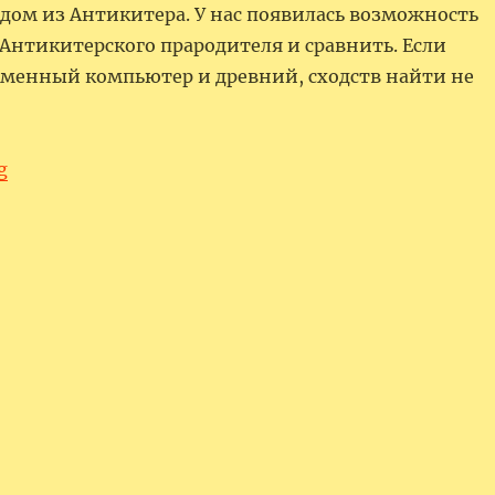
дом из Антикитера. У нас появилась возможность
 Антикитерского прародителя и сравнить. Если
еменный компьютер и древний, сходств найти не
“Антикитерский механизм – первый компьютер м
g