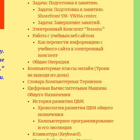
Задача: Подготовка к занятию.
Задача: Подготовка к занятию.
Shorefront YM-YWHA center.
Задача: Завершение занятий.
Электронный Конспект “lessons”
Работа с учебным веб сайтом
Как перенести информацию с
учебного сайта в электронный
у.
конспект
ше
Общие Операции
.”
Компьютерные классы онлайн (Уроки
не выходя из дома)
и.
Словарь Компьютерных Терминов
Цифровая Вычислительная Машина
Общего Назначения
История развития ЦВМ
Хронология развития ЦВМ общего
назначения
Компьютерное программирование
и его эволюция
Клавиатура (Keyboard).