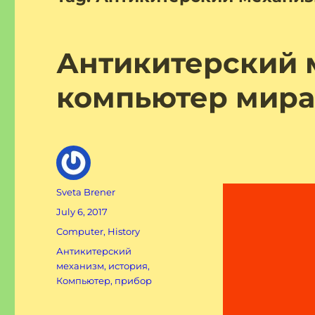
Антикитерский 
компьютер мира
Author
Sveta Brener
Posted
July 6, 2017
on
Categories
Computer
,
History
Tags
Антикитерский
механизм
,
история
,
Компьютер
,
прибор