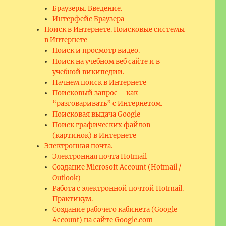
Браузеры. Введение.
Интерфейс Браузера
Поиск в Интернете. Поисковые системы
в Интернете
Поиск и просмотр видео.
Поиск на учебном веб сайте и в
учебной википедии.
ира или калькулятор?”
Начнем поиск в Интернете
Поисковый запрос – как
“разговаривать” с Интернетом.
Поисковая выдача Google
Поиск графических файлов
(картинок) в Интернете
Электронная почта.
Электронная почта Hotmail
Создание Microsoft Account (Hotmail /
Outlook)
Работа с электронной почтой Hotmail.
Практикум.
Создание рабочего кабинета (Google
Account) на сайте Google.com