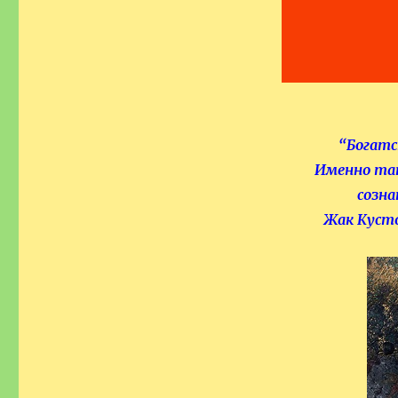
“Богатс
Именно та
созна
Жак Кусто