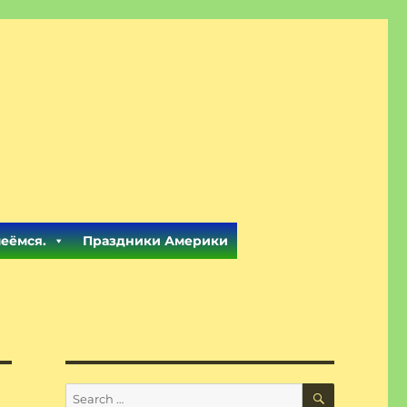
меёмся.
Праздники Америки
SEARCH
Search