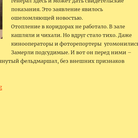
генерал здесь и может дать свидетельские
показания. Это заявление явилось
ошеломляющей новостью.
Отопление в коридорах не работало. В зале
кашляли и чихали. Но вдруг стало тихо. Даже
кинооператоры и фоторепортеры угомонились
Замерли подсудимые. И вот он перед ними –
янутый фельдмаршал, без внешних признаков
“Вольф Штерн”
g