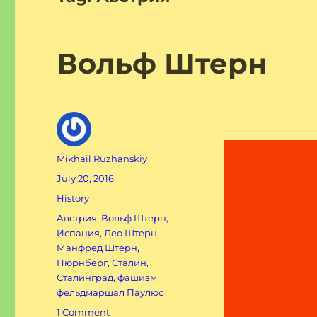
Вольф Штерн
Author
Mikhail Ruzhanskiy
Posted
July 20, 2016
on
Categories
History
Tags
Австрия
,
Вольф Штерн
,
Испания
,
Лео Штерн
,
Манфред Штерн
,
Нюрнберг
,
Сталин
,
Сталинград
,
фашизм
,
фельдмаршал Паулюс
on
1 Comment