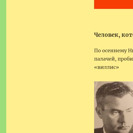
Вольф
Штерн
Человек, ко
По осеннему Н
палачей, проби
«виллис»