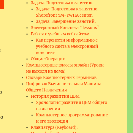
Задача: Подготовка к занятию.
Задача: Подготовка к занятию.
Shorefront YM-YWHA center.
Задача: Завершение занятий.
Электронный Конспект “lessons”
Работа с учебным веб сайтом
Как перенести информацию с
учебного сайта в электронный
х
конспект
Общие Операции
Компьютерные классы онлайн (Уроки
не выходя из дома)
Словарь Компьютерных Терминов
Цифровая Вычислительная Машина
Общего Назначения
р
История развития ЦВМ
Хронология развития ЦВМ общего
назначения
Компьютерное программирование
но
и его эволюция
Клавиатура (Keyboard).