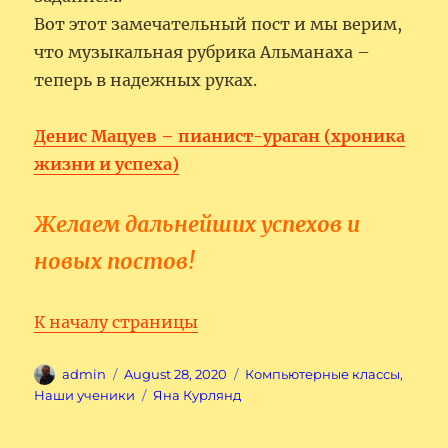
Вот этот замечательный пост и мы верим,
что музыкальная рубрика Альманаха –
теперь в надежных руках.
Денис Мацуев – пианист-ураган (хроника
жизни и успеха)
Желаем дальнейших успехов и
новых постов!
К началу страницы
Author
Posted
Categories
admin
August 28, 2020
Компьютерные классы
,
on
Tags
Наши ученики
Яна Курлянд