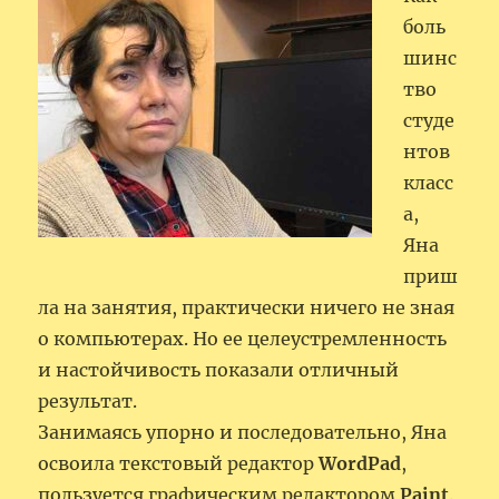
боль
шинс
тво
студе
нтов
класс
а,
Яна
приш
ла на занятия, практически ничего не зная
о компьютерах. Но ее целеустремленность
и настойчивость показали отличный
результат.
Занимаясь упорно и последовательно, Яна
освоила текстовый редактор
WordPad
,
пользуется графическим редактором
Paint
.