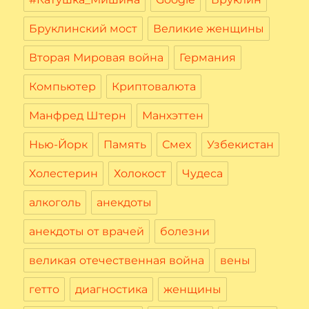
Бруклинский мост
Великие женщины
Вторая Мировая война
Германия
Компьютер
Криптовалюта
Манфред Штерн
Манхэттен
Нью-Йорк
Память
Смех
Узбекистан
Холестерин
Холокост
Чудеса
алкоголь
анекдоты
анекдоты от врачей
болезни
великая отечественная война
вены
гетто
диагностика
женщины