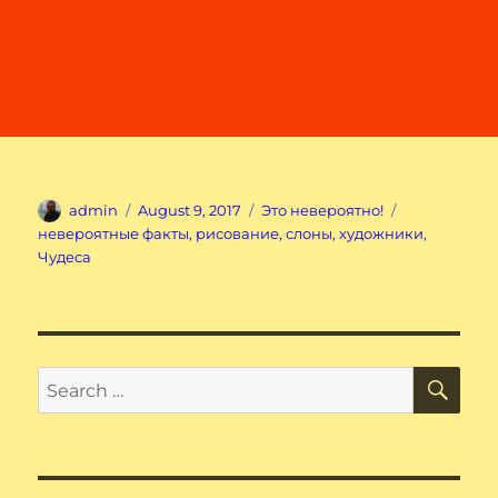
Author
Posted
Categories
Tags
admin
August 9, 2017
Это невероятно!
on
невероятные факты
,
рисование
,
слоны
,
художники
,
Чудеса
SE
Search
for: