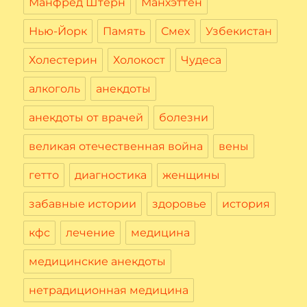
Манфред Штерн
Манхэттен
Нью-Йорк
Память
Смех
Узбекистан
Холестерин
Холокост
Чудеса
алкоголь
анекдоты
анекдоты от врачей
болезни
великая отечественная война
вены
гетто
диагностика
женщины
забавные истории
здоровье
история
кфс
лечение
медицина
медицинские анекдоты
нетрадиционная медицина