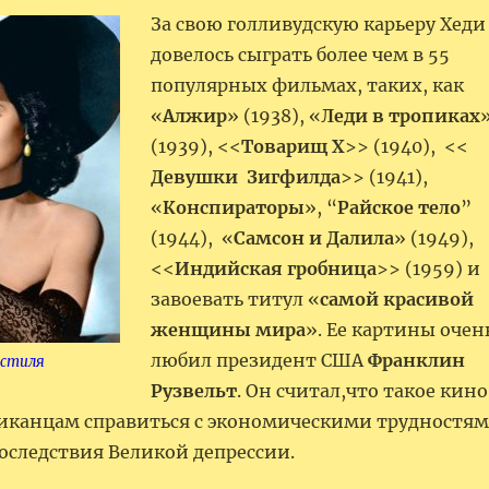
За свою голливудскую карьеру Хеди
довелось сыграть более чем в 55
популярных фильмах, таких, как
«
Алжир
» (1938), «
Леди в
тропиках
(1939), <<
Товарищ Х
>> (1940), <<
Девушки Зигфилда
>> (1941),
«
Конспираторы
», “
Райское тело
”
(1944), «
Самсон и Далила
» (1949),
<<
Индийская гробница
>> (1959) и
завоевать титул «
самой красивой
женщины мира
». Ее картины очен
любил президент США
Франклин
 стиля
Рузвельт
. Он считал,что такое кино
иканцам справиться с экономическими трудностя
оследствия Великой депрессии.