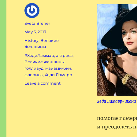
Author
Sveta Brener
Posted
May 5, 2017
on
Categories
History
,
Великие
Женщины
Tags
#ХедиЛаммар
,
актриса
,
Великие женщины
,
голливуд
,
майами-бич
,
флорида
,
Хеди Ламарр
on
Leave a comment
Хеди
Ламарр-
Хеди Ламарр-икона
великая
актриса.
помогает амер
и преодолеть п