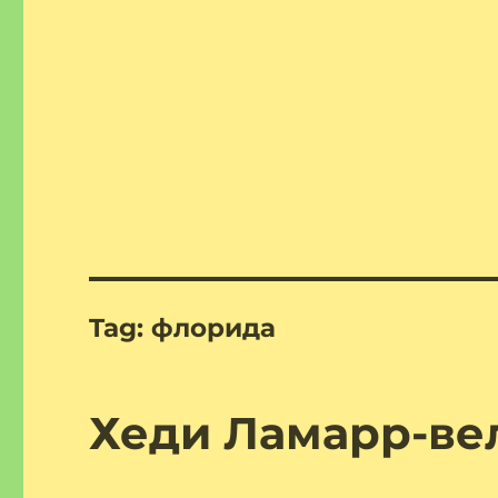
Tag:
флорида
Хеди Ламарр-вел