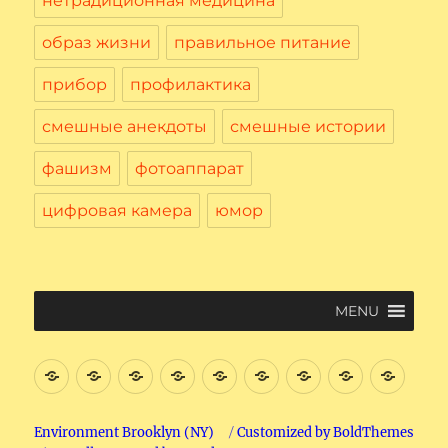
нетрадиционная медицина
образ жизни
правильное питание
прибор
профилактика
смешные анекдоты
смешные истории
фашизм
фотоаппарат
цифровая камера
юмор
MENU
Введение
Цифровая
Файловая
Текстовый
Интернет
Начнем
Электронная
Графичес
Соци
Вычислительная
система
редактор
поиск
почта.
редактор
сеть
Машина
на
в
Paint
Face
Environment Brooklyn (NY)
Customized by BoldThemes