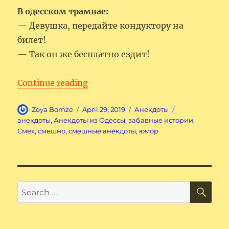
В одесском трамвае:
— Девушка, передайте кондуктору на
билет!
— Так он же бесплатно ездит!
“Анекдоты из Одессы”
Continue reading
Author
Posted
Categories
Tags
Zoya Bomze
April 29, 2019
Анекдоты
on
анекдоты
,
Анекдоты из Одессы
,
забавные истории
,
Смех
,
смешно
,
смешные анекдоты
,
юмор
SE
Search
for: