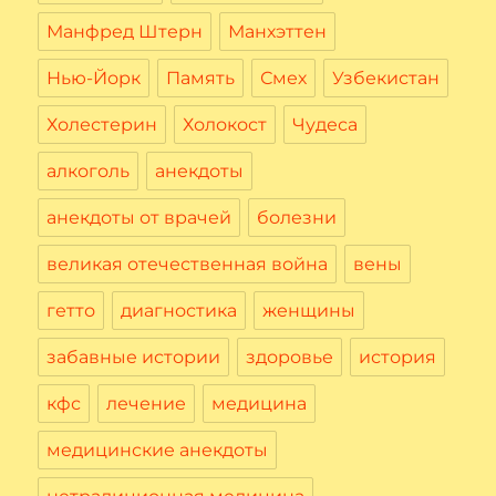
Манфред Штерн
Манхэттен
Нью-Йорк
Память
Смех
Узбекистан
Холестерин
Холокост
Чудеса
алкоголь
анекдоты
анекдоты от врачей
болезни
великая отечественная война
вены
гетто
диагностика
женщины
забавные истории
здоровье
история
кфс
лечение
медицина
медицинские анекдоты