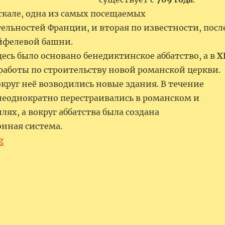
скале, одна из самых посещаемых
ельностей Франции, и вторая по известности, посл
йфелевой башни.
есь было основано бенедиктинское аббатство, а в
X
работы по строительству новой романской церкви.
круг неё возводились новые здания. В течение
неоднократно перестраивались в романском и
лях, а вокруг аббатства была создана
нная система.
“Семь Сказочных Мест Мира”
g