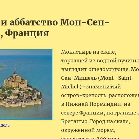
к и аббатство Мон-Сен-
, Франция
Монастырь на скале,
торчащей из водной пучины
выглядит ошеломляюще.
Мо
Сен-Мишель (Мont- Saint-
Michel )
-знаменитый
остров-крепость, расположе
в Нижней Нормандии, на
севере Франции, на границе 
Бретанью. Город на скале,
шель
окруженной морем,
существует с
709 года
.