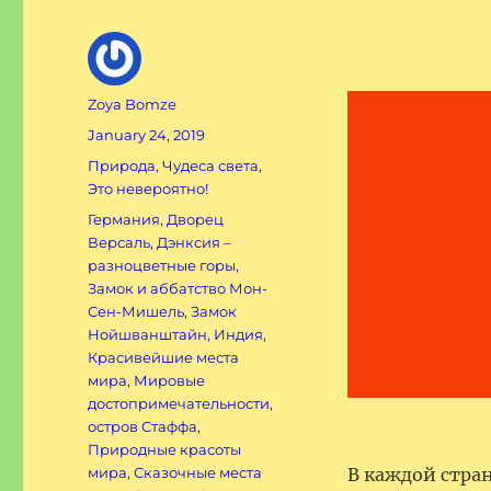
Author
Zoya Bomze
Posted
January 24, 2019
on
Categories
Природа
,
Чудеса света
,
Это невероятно!
Tags
Германия
,
Дворец
Версаль
,
Дэнксия –
разноцветные горы
,
Замок и аббатство Мон-
Сен-Мишель
,
Замок
Нойшванштайн
,
Индия
,
Красивейшие места
мира
,
Мировые
достопримечательности
,
остров Стаффа
,
Природные красоты
мира
,
Сказочные места
В каждой стран