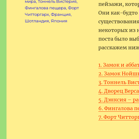
мира
,
Тоннель Вистерия
,
пейзажи, кото
Фингалова пещера
,
Форт
Они как-будто 
Читторгарх
,
Франция
,
Шотландия
,
Япония
существования
некоторых из н
поста было выб
расскажем ниж
1. Замок и аб
2. Замок Нойш
3. Тоннель Вис
4. Дворец Верс
5. Дэнксия – р
6. Фингалова п
7. Форт Читтор