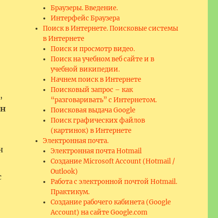
Браузеры. Введение.
Интерфейс Браузера
Поиск в Интернете. Поисковые системы
в Интернете
Поиск и просмотр видео.
Поиск на учебном веб сайте и в
учебной википедии.
Начнем поиск в Интернете
Поисковый запрос – как
,
“разговаривать” с Интернетом.
н
Поисковая выдача Google
Поиск графических файлов
(картинок) в Интернете
Электронная почта.
н
Электронная почта Hotmail
Создание Microsoft Account (Hotmail /
Outlook)
с
Работа с электронной почтой Hotmail.
Практикум.
Создание рабочего кабинета (Google
Account) на сайте Google.com