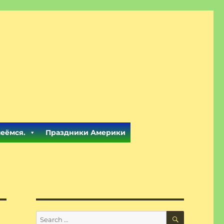
меёмся.
Праздники Америки
SEARCH
Search