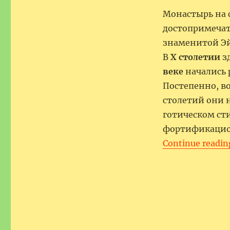
Монастырь на 
достопримечат
знаменитой Э
В
X столетии
зд
веке
начались 
Постепенно, во
столетий они 
готическом сти
фортификацио
Continue readin