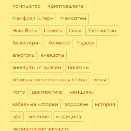
Компьютер
Криптовалюта
Манфред Штерн
Манхэттен
Нью-Йорк
Память
Смех
Узбекистан
Холестерин
Холокост
Чудеса
алкоголь
анекдоты
анекдоты от врачей
болезни
великая отечественная война
вены
гетто
диагностика
женщины
забавные истории
здоровье
история
кфс
лечение
медицина
медицинские анекдоты