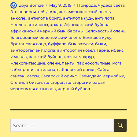
Author
Posted
Categories
Zoya Bomze
May 9, 2019
Природа
,
Чудеса света
,
on
Tags
Это невероятно!
Аддакс
,
американский олень
,
анколе.
,
антилопа бонго
,
антилопа куду
,
антилопа
мендес
,
антилопы
,
архар
,
Африканский буйвол
,
африканский черный бык
,
бараны
,
Белохвостый олень
,
Благородный европейский олень
,
Большой куду
,
британская овца
,
буффало
,
бык ватусси
,
быки
,
винторогая антилопа
,
винторогий козел
,
Гарна
,
ибекс
,
Импала
,
капский буйвол
,
козлы
,
махрур
,
млекопитающие
,
олени
,
панты
,
парнокопытные
,
Рога
,
саблерогая антилопа
,
саблерогий орикс
,
Сайга
,
сайгак.
,
сасси
,
Сахарский орикс
,
Свейлдейл
,
сернобык
,
Степной бизон
,
толсторог
,
толсторогий баран
,
чернопятая антилопа
,
черный буйвол
SE
Search
for: