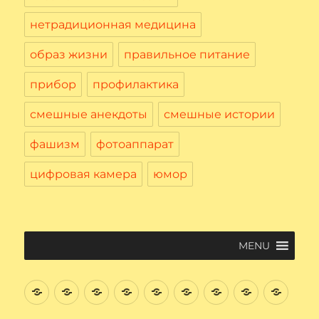
нетрадиционная медицина
образ жизни
правильное питание
прибор
профилактика
смешные анекдоты
смешные истории
фашизм
фотоаппарат
цифровая камера
юмор
MENU
Введение
Цифровая
Файловая
Текстовый
Интернет
Начнем
Электронная
Графичес
Соци
Вычислительная
система
редактор
поиск
почта.
редактор
сеть