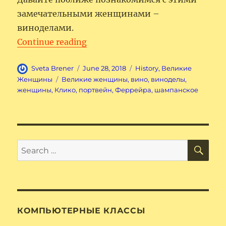
замечательными женщинами –
виноделами.
“Великие женщины-виноделы
Continue reading
Author
Posted
Categories
Sveta Brener
June 28, 2018
History
,
Великие
on
Tags
Женщины
Великие женщины
,
вино
,
виноделы
,
женщины
,
Клико
,
портвейн
,
Феррейра
,
шампанское
SE
Search
for:
КОМПЬЮТЕРНЫЕ КЛАССЫ