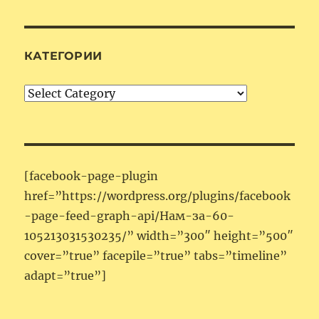
КАТЕГОРИИ
Категории
[facebook-page-plugin
href=”https://wordpress.org/plugins/facebook
-page-feed-graph-api/Нам-за-60-
105213031530235/” width=”300″ height=”500″
cover=”true” facepile=”true” tabs=”timeline”
adapt=”true”]