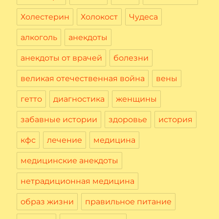
Холестерин
Холокост
Чудеса
алкоголь
анекдоты
анекдоты от врачей
болезни
великая отечественная война
вены
гетто
диагностика
женщины
забавные истории
здоровье
история
кфс
лечение
медицина
медицинские анекдоты
нетрадиционная медицина
образ жизни
правильное питание