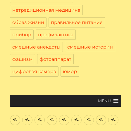
нетрадиционная медицина
образ жизни
правильное питание
прибор
профилактика
смешные анекдоты
смешные истории
фашизм
фотоаппарат
цифровая камера
юмор
MENU
Введение
Цифровая
Файловая
Текстовый
Интернет
Начнем
Электронная
Графичес
Соци
Вычислительная
система
редактор
поиск
почта.
редактор
сеть