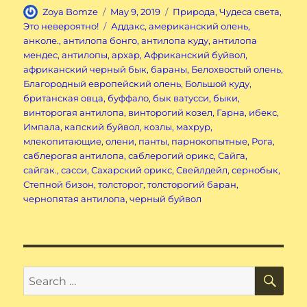
Author
Posted
Categories
Zoya Bomze
May 9, 2019
Природа
,
Чудеса света
,
on
Tags
Это невероятно!
Аддакс
,
американский олень
,
анколе.
,
антилопа бонго
,
антилопа куду
,
антилопа
мендес
,
антилопы
,
архар
,
Африканский буйвол
,
африканский черный бык
,
бараны
,
Белохвостый олень
,
Благородный европейский олень
,
Большой куду
,
британская овца
,
буффало
,
бык ватусси
,
быки
,
винторогая антилопа
,
винторогий козел
,
Гарна
,
ибекс
,
Импала
,
капский буйвол
,
козлы
,
махрур
,
млекопитающие
,
олени
,
панты
,
парнокопытные
,
Рога
,
саблерогая антилопа
,
саблерогий орикс
,
Сайга
,
сайгак.
,
сасси
,
Сахарский орикс
,
Свейлдейл
,
сернобык
,
Степной бизон
,
толсторог
,
толсторогий баран
,
чернопятая антилопа
,
черный буйвол
SE
Search
for: