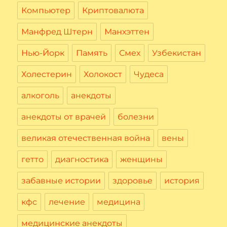
Компьютер
Криптовалюта
Манфред Штерн
Манхэттен
Нью-Йорк
Память
Смех
Узбекистан
Холестерин
Холокост
Чудеса
алкоголь
анекдоты
анекдоты от врачей
болезни
великая отечественная война
вены
гетто
диагностика
женщины
забавные истории
здоровье
история
кфс
лечение
медицина
медицинские анекдоты