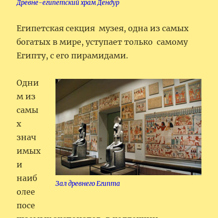
Древне-египетский храм Дендур
Египетская секция музея, одна из самых
богатых в мире, уступает только самому
Египту, с его пирамидами.
Одни
м из
самы
х
знач
имых
и
наиб
Зал древнего Египта
олее
посе