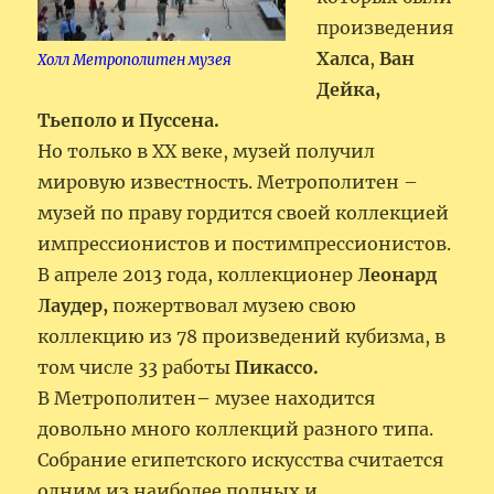
произведения
Халса
,
Ван
Холл Метрополитен музея
Дейка,
Тьеполо и Пуссена.
Но только в XX веке, музей получил
мировую известность. Метрополитен –
музей по праву гордится своей коллекцией
импрессионистов и постимпрессионистов.
В апреле 2013 года, коллекционер
Леонард
Лаудер,
пожертвовал музею свою
коллекцию из 78 произведений кубизма, в
том числе 33 работы
Пикассо.
В Метрополитен
–
музее находится
довольно много коллекций разного типа.
Собрание египетского искусства считается
одним из наиболее полных и