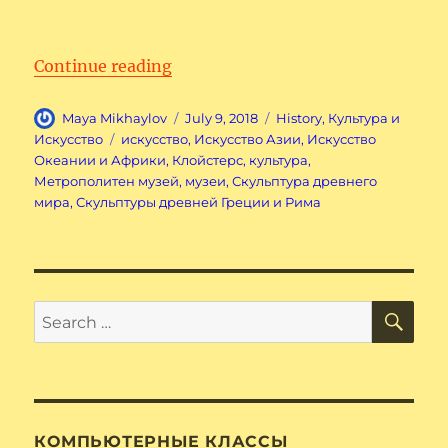
“Метрополитен музей. Часть 1.”
Continue reading
Author
Posted
Categories
Maya Mikhaylov
July 9, 2018
History
,
Культура и
on
Tags
Искусство
искусство
,
Искусство Азии
,
Искусство
Океании и Африки
,
Клойстерс
,
культура
,
Метрополитен музей
,
музеи
,
Скульптура древнего
мира
,
Скульптуры древней Греции и Рима
SE
Search
for:
КОМПЬЮТЕРНЫЕ КЛАССЫ