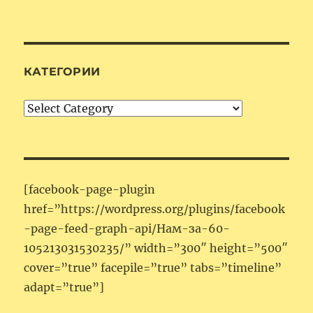
КАТЕГОРИИ
Категории
[facebook-page-plugin
href=”https://wordpress.org/plugins/facebook
-page-feed-graph-api/Нам-за-60-
105213031530235/” width=”300″ height=”500″
cover=”true” facepile=”true” tabs=”timeline”
adapt=”true”]