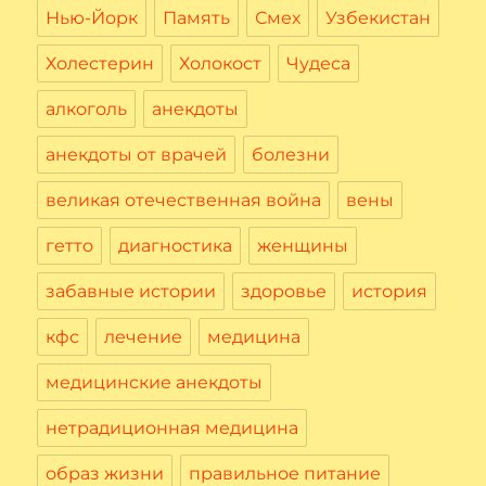
Нью-Йорк
Память
Смех
Узбекистан
Холестерин
Холокост
Чудеса
алкоголь
анекдоты
анекдоты от врачей
болезни
великая отечественная война
вены
гетто
диагностика
женщины
забавные истории
здоровье
история
кфс
лечение
медицина
медицинские анекдоты
нетрадиционная медицина
образ жизни
правильное питание