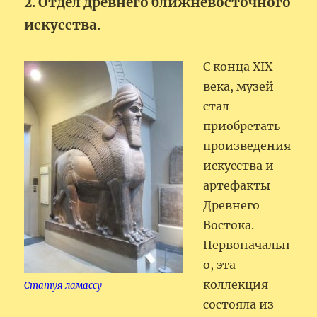
2. Отдел древнего ближневосточного
искусства.
С конца XIX
века, музей
стал
приобретать
произведения
искусства и
артефакты
Древнего
Востока.
Первоначальн
о, эта
коллекция
Статуя ламассу
состояла из