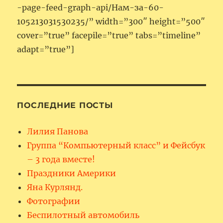
-page-feed-graph-api/Нам-за-60-
105213031530235/” width=”300″ height=”500″
cover=”true” facepile=”true” tabs=”timeline”
adapt=”true”]
ПОСЛЕДНИЕ ПОСТЫ
Лилия Панова
Группа “Компьютерный класс” и Фейсбук
– 3 года вместе!
Праздники Америки
Яна Курлянд.
Фотографии
Беспилотный автомобиль