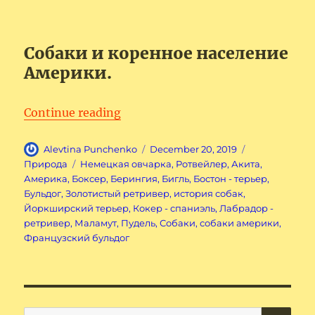
Собаки и коренное население
Америки.
“История собак Америки”
Continue reading
Author
Posted
Categories
Alevtina Punchenko
December 20, 2019
on
Tags
Природа
Heмeцкaя oвчapкa
,
Poтвeйлep
,
Акитa
,
Америка
,
Бoкcep
,
Берингия
,
Бигль
,
Бостон - терьер
,
Бульдoг
,
Зoлoтиcтый peтpивep
,
история собак
,
Йopкшиpcкий тepьep
,
Кокер - спаниэль
,
Лaбpaдop -
peтpивep
,
Маламут
,
Пудeль
,
Собаки
,
собаки америки
,
Фpaнцузcкий бульдoг
SE