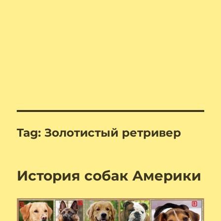
Tag:
Зoлoтиcтый peтpивep
История собак Америки