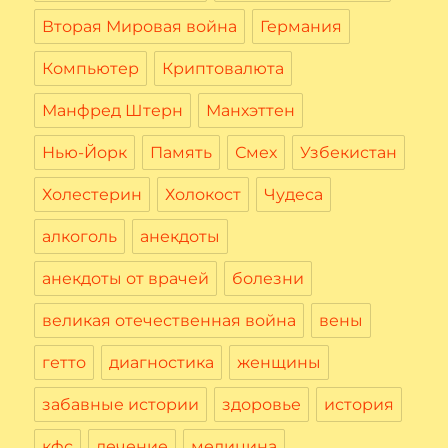
Вторая Мировая война
Германия
Компьютер
Криптовалюта
Манфред Штерн
Манхэттен
Нью-Йорк
Память
Смех
Узбекистан
Холестерин
Холокост
Чудеса
алкоголь
анекдоты
анекдоты от врачей
болезни
великая отечественная война
вены
гетто
диагностика
женщины
забавные истории
здоровье
история
кфс
лечение
медицина